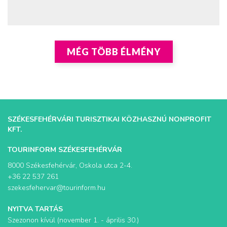
MÉG TÖBB ÉLMÉNY
SZÉKESFEHÉRVÁRI TURISZTIKAI KÖZHASZNÚ NONPROFIT
KFT.
TOURINFORM SZÉKESFEHÉRVÁR
8000 Székesfehérvár, Oskola utca 2-4.
+36 22 537 261
szekesfehervar@tourinform.hu
NYITVA TARTÁS
Szezonon kívül (november 1. - április 30.)