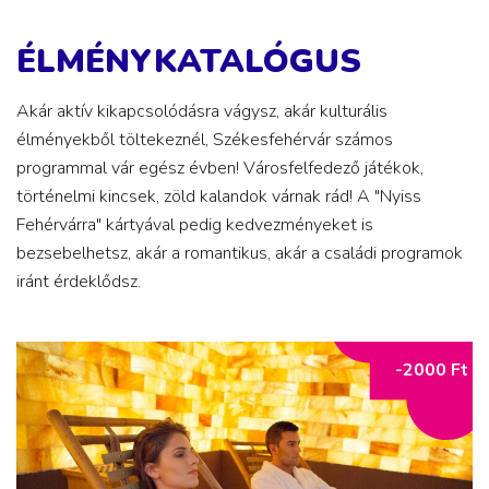
ÉLMÉNYKATALÓGUS
Akár aktív kikapcsolódásra vágysz, akár kulturális
élményekből töltekeznél, Székesfehérvár számos
programmal vár egész évben! Városfelfedező játékok,
történelmi kincsek, zöld kalandok várnak rád! A "Nyiss
Fehérvárra" kártyával pedig kedvezményeket is
bezsebelhetsz, akár a romantikus, akár a családi programok
iránt érdeklődsz.
-2000 Ft