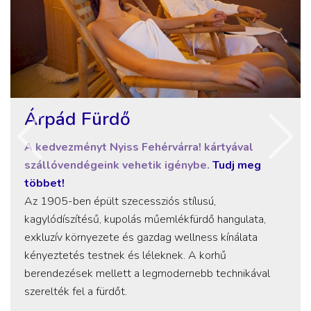
Árpád Fürdő
A kedvezményt Nyiss Fehérvárra! kártyával
szállóvendégeink vehetik igénybe.
Tudj meg
többet!
Az 1905-ben épült szecessziós stílusú,
kagylódíszítésű, kupolás műemlékfürdő hangulata,
exkluzív környezete és gazdag wellness kínálata
kényeztetés testnek és léleknek. A korhű
berendezések mellett a legmodernebb technikával
szerelték fel a fürdőt.