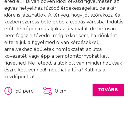
éred el. Ha van bőven időd, olvasd figyelmesen az
egyes helyekhez fűződő érdekességeket, de akár
időre is játszhattok. A lényeg, hogy jól szórakozz, és
közben szeress bele ebbe a csodás városba! Indulás
előtt térképen mutatjuk az útvonalat, de biztosan
nem fogsz eltévedni, még akkor sem, ha időnként
eltereljük a figyelmed olyan kérdésekkel,
amelyekhez épületek homlokzatát, az utca
kövezetét, vagy épp a templomtornyokat kell
figyelned. Ne feledd, a titok ott van mindenhol, csak
észre kell venned! Indulhat a túra? Kattints a
kezdőpontra!
TOVÁBB
50 perc
0 cm