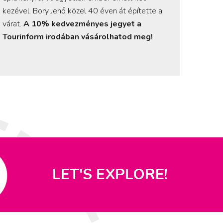
kezével. Bory Jenő közel 40 éven át építette a
várat.
A 10% kedvezményes jegyet a
Tourinform irodában vásárolhatod meg!
LET'S EXPLORE!