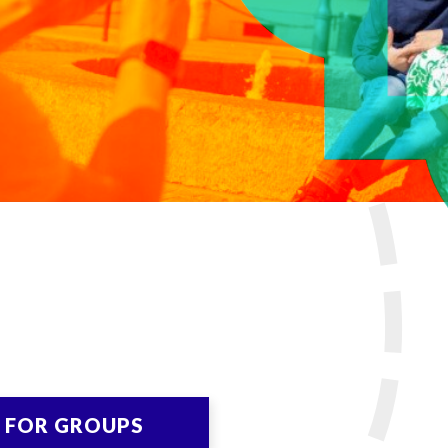
d modern city with us.
FOR GROUPS