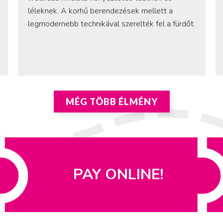
léleknek. A korhű berendezések mellett a
legmodernebb technikával szerelték fel a fürdőt.
MÉG TÖBB ÉLMÉNY
PAY ONLINE!