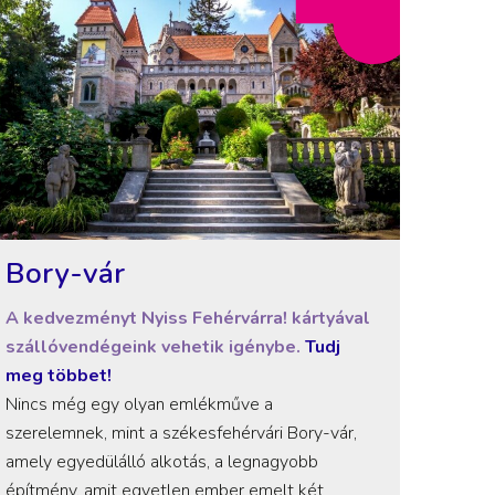
Bory-vár
A kedvezményt Nyiss Fehérvárra! kártyával
szállóvendégeink vehetik igénybe.
Tudj
meg többet!
Nincs még egy olyan emlékműve a
szerelemnek, mint a székesfehérvári Bory-vár,
amely egyedülálló alkotás, a legnagyobb
építmény, amit egyetlen ember emelt két