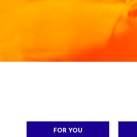
values of the thousand-year-ol
FOR YOU