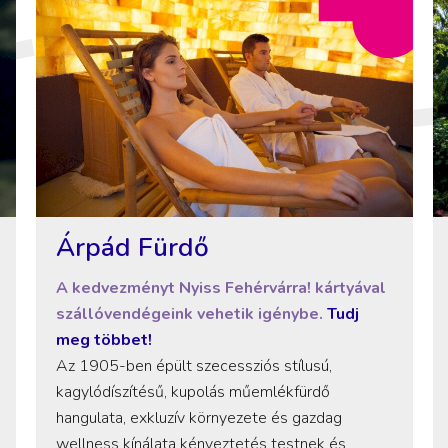
Árpád Fürdő
A kedvezményt Nyiss Fehérvárra! kártyával
szállóvendégeink vehetik igénybe.
Tudj
meg többet!
Az 1905-ben épült szecessziós stílusú,
kagylódíszítésű, kupolás műemlékfürdő
hangulata, exkluzív környezete és gazdag
wellness kínálata kényeztetés testnek és