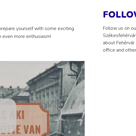
FOLLO
Follow us on ou
 prepare yourself with some exciting
Székesfehérvár 
ith even more enthusiasm!
about Fehérvár 
office and othe