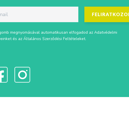
FELIRATKOZO
gomb megnyomásával automatikusan elfogadod az
Adatvédelmi
veinket
és az
Általános Szerződési Feltételeket
.