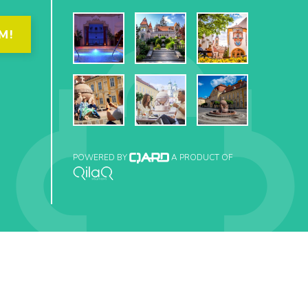
M!
POWERED BY
A PRODUCT OF