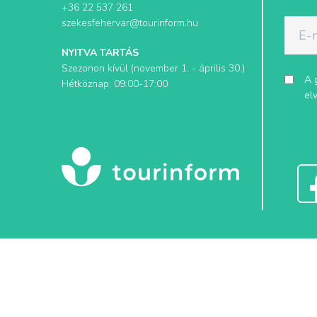
+36 22 537 261
szekesfehervar@tourinform.hu
NYITVA TARTÁS
Szezonon kívül (november 1. - április 30.)
A 
Hétköznap: 09:00-17:00
el