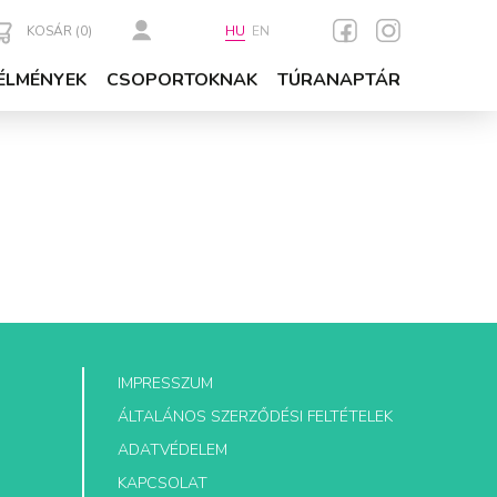
KOSÁR (
0
)
HU
EN
ÉLMÉNYEK
CSOPORTOKNAK
TÚRANAPTÁR
IMPRESSZUM
ÁLTALÁNOS SZERZŐDÉSI FELTÉTELEK
ADATVÉDELEM
KAPCSOLAT