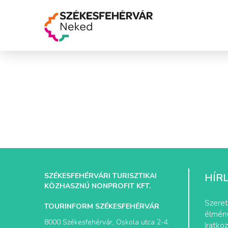
SZÉKESFEHÉRVÁRI TURISZTIKAI
HÍR
KÖZHASZNÚ NONPROFIT KFT.
Szeret
TOURINFORM SZÉKESFEHÉRVÁR
élmény
8000 Székesfehérvár, Oskola utca 2-4.
Iratkoz