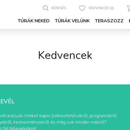
KERESÉS
KEDVENCEK (0)
TÚRÁK NEKED
TÚRÁK VELÜNK
TERASZOZZ
Kedvencek
LEVÉL
nél exkluzív híreket kapni Székesfehérvárról, programokról,
ekről, kedvezményekről és még sok minden másról?
z fel hírlevelünkre!