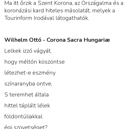
Ma itt őrzik a Szent Korona, az Országalma és a
koronázási kard hiteles másolatát, melyek a
Tourinform Irodával látogathatók.
Wilhelm Ottó - Corona Sacra Hungariæ
Lelkek izzó vágyát,
hogy méltón köszöntse
létezhet-e eszmény
színaranyba öntve,
S teremhet általa
hittel táplált lélek
földöntúliakkal
égi szövetséget?