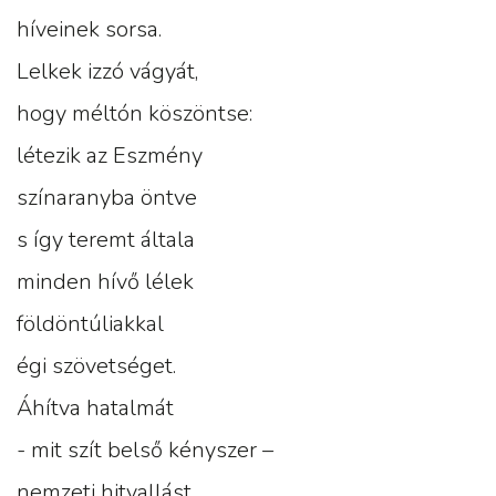
híveinek sorsa.
Lelkek izzó vágyát,
hogy méltón köszöntse:
létezik az Eszmény
színaranyba öntve
s így teremt általa
minden hívő lélek
földöntúliakkal
égi szövetséget.
Áhítva hatalmát
- mit szít belső kényszer –
nemzeti hitvallást