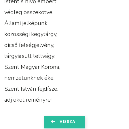
Istent s hívő embert
végleg összekötve.
Állami jelképünk
közösségi kegytárgy,
dicső felségjelvény,
tárgyiasult tettvágy:
Szent Magyar Korona,
nemzetünknek éke,
Szent István fejdísze,
adj okot reményre!
VISSZA