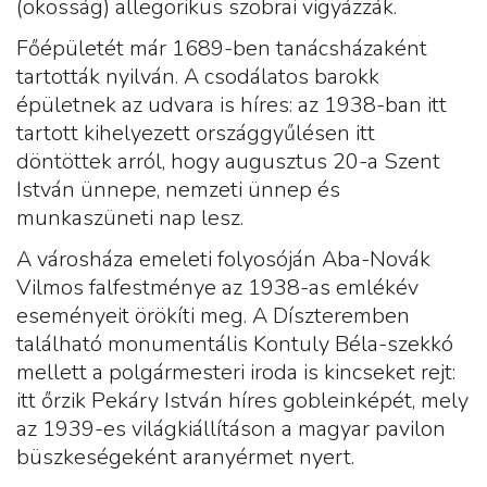
(okosság) allegorikus szobrai vigyázzák.
Főépületét már 1689-ben tanácsházaként
tartották nyilván. A csodálatos barokk
épületnek az udvara is híres: az 1938-ban itt
tartott kihelyezett országgyűlésen itt
döntöttek arról, hogy augusztus 20-a Szent
István ünnepe, nemzeti ünnep és
munkaszüneti nap lesz.
A városháza emeleti folyosóján Aba-Novák
Vilmos falfestménye az 1938-as emlékév
eseményeit örökíti meg. A Díszteremben
található monumentális Kontuly Béla-szekkó
mellett a polgármesteri iroda is kincseket rejt:
itt őrzik Pekáry István híres gobleinképét, mely
az 1939-es világkiállításon a magyar pavilon
büszkeségeként aranyérmet nyert.