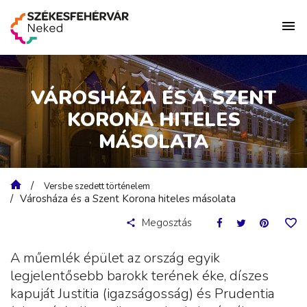
VÁROSHÁZA ÉS A SZENT
KORONA HITELES
MÁSOLATA
Versbe szedett történelem
Városháza és a Szent Korona hiteles másolata
Megosztás
A műemlék épület az ország egyik
legjelentősebb barokk terének éke, díszes
kapuját Justitia (igazságosság) és Prudentia