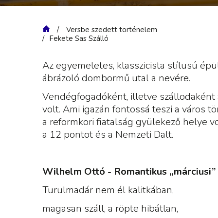
Versbe szedett történelem
Fekete Sas Szálló
Az egyemeletes, klasszicista stílusú ép
ábrázoló dombormű utal a nevére.
Vendégfogadóként, illetve szállodaként 
volt. Ami igazán fontossá teszi a város 
a reformkori fiatalság gyülekező helye vo
a 12 pontot és a Nemzeti Dalt.
Wilhelm Ottó -
Romantikus „márciusi”
Turulmadár nem él kalitkában,
magasan száll, a röpte hibátlan,