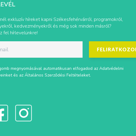
LEVÉL
nél exkluzív híreket kapni Székesfehérvárról, programokról,
ekről, kedvezményekről és még sok minden másról?
z fel hírlevelünkre!
FELIRATKOZO
gomb megnyomásával automatikusan elfogadod az
Adatvédelmi
veinket
és az
Általános Szerződési Feltételeket
.