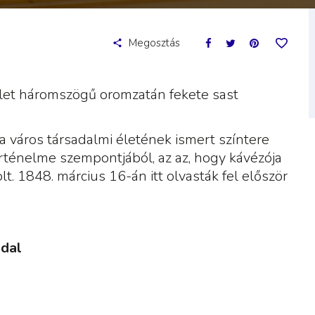
Megosztás
ület háromszögű oromzatán fekete sast
a város társadalmi életének ismert színtere
történelme szempontjából, az az, hogy kávézója
lt. 1848. március 16-án itt olvasták fel először
 dal