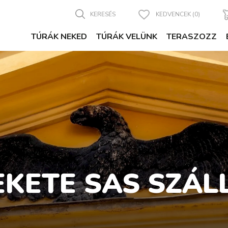
KERESÉS
KEDVENCEK (0)
TÚRÁK NEKED
TÚRÁK VELÜNK
TERASZOZZ
EKETE SAS SZÁL