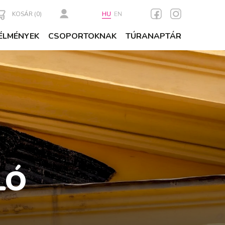
KOSÁR (
0
)
HU
EN
ÉLMÉNYEK
CSOPORTOKNAK
TÚRANAPTÁR
LÓ