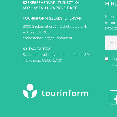
SZÉKESFEHÉRVÁRI TURISZTIKAI
HÍR
KÖZHASZNÚ NONPROFIT KFT.
Szeret
TOURINFORM SZÉKESFEHÉRVÁR
élmény
8000 Székesfehérvár, Oskola utca 2-4.
Iratkoz
+36 22 537 261
szekesfehervar@tourinform.hu
NYITVA TARTÁS
Szezonon kívül (november 1. - április 30.)
A 
Hétköznap: 09:00-17:00
el