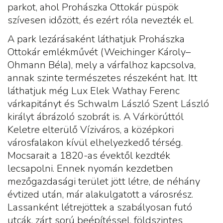
parkot, ahol Prohászka Ottokár püspök
szívesen időzött, és ezért róla nevezték el.
A park lezárásaként láthatjuk Prohászka
Ottokár emlékművét (Weichinger Károly–
Ohmann Béla), mely a várfalhoz kapcsolva,
annak szinte természetes részeként hat. Itt
láthatjuk még Lux Elek Wathay Ferenc
várkapitányt és Schwalm László Szent László
királyt ábrázoló szobrát is. A Várkörúttól
Keletre elterülő Víziváros, a középkori
városfalakon kívül elhelyezkedő térség.
Mocsarait a 1820-as évektől kezdték
lecsapolni. Ennek nyomán kezdetben
mezőgazdasági terület jött létre, de néhány
évtized után, már alakulgatott a városrész.
Lassanként létrejöttek a szabályosan futó
utcák, zárt sorú beépítéssel, földszintes