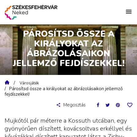
PÁROSÍTSD ÖSSZE A
KIRÁLYOKAT AZ
ÁBRÁZOLÁSAIKON
JELLEMZŐ FEJDÍSZEKKEL!
Városjáték
Párosítsd össze a királyokat az ábrázolásaikon jellemző
fejdíszekkel!
Megosztás
Mujkótól pár méterre a Kossuth utcában, egy
gyönyörűen díszített, kovácsoltvas erkéllyel és
kővázákkal díszített kapuzatot látsz, a Zichy-