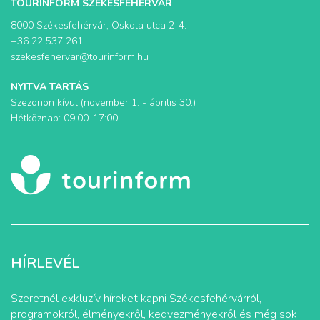
TOURINFORM SZÉKESFEHÉRVÁR
8000 Székesfehérvár, Oskola utca 2-4.
+36 22 537 261
szekesfehervar@tourinform.hu
NYITVA TARTÁS
Szezonon kívül (november 1. - április 30.)
Hétköznap: 09:00-17:00
HÍRLEVÉL
Szeretnél exkluzív híreket kapni Székesfehérvárról,
programokról, élményekről, kedvezményekről és még sok