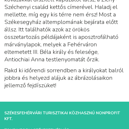
Széchenyi család kettős címerével. Haladj el
mellette, míg egy kis térre nem érsz! Most a
Székesegyház altemplomának bejárata előtt
állsz. Itt találhatók azok az örökös
összetartozás példájaként is aposztrofálható
márványlapok, melyek a Fehérváron
eltemetett III. Béla király és felesége,
Antiochiai Anna testlenyomatát őrzik.
Rakd ki időrendi sorrendben a királyokat balról
jobbra és helyezd alájuk az ábrázolásaikon
jellemző fejdíszüket!
SZÉKESFEHÉRVÁRI TURISZTIKAI KÖZHASZNÚ NONPROFIT
KFT.