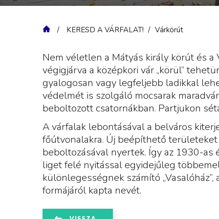
KERESD A VÁRFALAT!
Várkörút
Nem véletlen a Mátyás király körút és a
végigjárva a középkori vár „körül” tehet
gyalogosan vagy legfeljebb ladikkal lehe
védelmét is szolgáló mocsarak maradván
beboltozott csatornákban. Partjukon sétán
A várfalak lebontásával a belváros kiter
főútvonalakra. Új beépíthető területeket 
beboltozásával nyertek. Így az 1930-as é
liget felé nyitással egyidejűleg többeme
különlegességnek számító „Vasalóház”, 
formájáról kapta nevét.
VISSZA