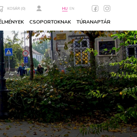
KOSÁR (
0
)
HU
EN
ÉLMÉNYEK
CSOPORTOKNAK
TÚRANAPTÁR