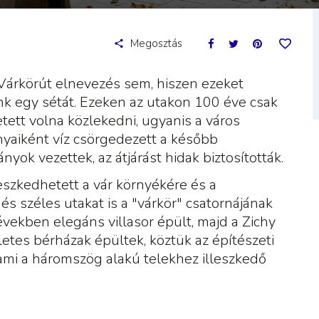
Megosztás
 Várkörút elnevezés sem, hiszen ezeket
ünk egy sétát. Ezeken az utakon 100 éve csak
tett volna közlekedni, ugyanis a város
yaiként víz csörgedezett a később
yok vezettek, az átjárást hidak biztosították.
jeszkedhetett a vár környékére és a
és széles utakat is a "várkör" csatornájának
vekben elegáns villasor épült, majd a Zichy
letes bérházak épültek, köztük az építészeti
ami a háromszög alakú telekhez illeszkedő