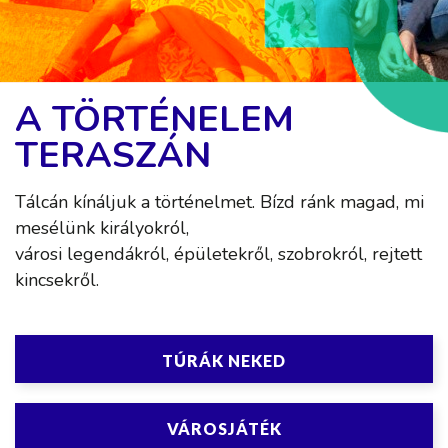
EZER ÉVE VÁRUNK
RÁD!
Megmutatjuk mindazt, amit Fehérváron látni
Tálcán kínáljuk a történelmet. Bízd ránk magad, mi
érdemes.
mesélünk királyokról,
Kövess minket, és fedezd fel velünk az ezeréves
városi legendákról, épületekről, szobrokról, rejtett
modern város értékeit!
kincsekről.
TÚRÁK NEKED
VÁROSJÁTÉK