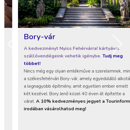
Bory-vár
A kedvezményt Nyiss Fehérvárra! kártyával
szállóvendégeink vehetik igénybe.
Tudj meg
többet!
Nincs még egy olyan emlékműve a szerelemnek, mint
a székesfehérvári Bory-vár, amely egyedülálló alkotás,
a legnagyobb építmény, amit egyetlen ember emelt
két kezével. Bory Jenő közel 40 éven át építette a
várat.
A 10% kedvezményes jegyet a Tourinform
irodában vásárolhatod meg!