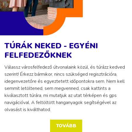
TÚRÁK NEKED - EGYÉNI
FELFEDEZŐKNEK
Válassz városfelfedező útvonalaink közül, és túrázz kedved
szerint! Érkezz bármikor, nincs szükséged regisztrációra,
idegenvezetőre és egyeztetett időpontokra sem. Nem kell
semmit letöltened, sem megvenned, csak kattints a
kiválasztott túrára, mi mutatjuk az utat térképen és gps
navigációval. A feltöltött hanganyagok segítségével az
olvasást is kiválthatod.
TOVÁBB