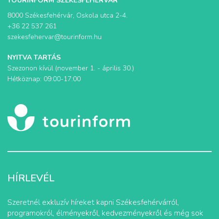
TOURINFORM SZÉKESFEHÉRVÁR
8000 Székesfehérvár, Oskola utca 2-4.
+36 22 537 261
szekesfehervar@tourinform.hu
NYITVA TARTÁS
Szezonon kívül (november 1. - április 30.)
Hétköznap: 09:00-17:00
HÍRLEVÉL
Szeretnél exkluzív híreket kapni Székesfehérvárról,
programokról, élményekről, kedvezményekről és még sok