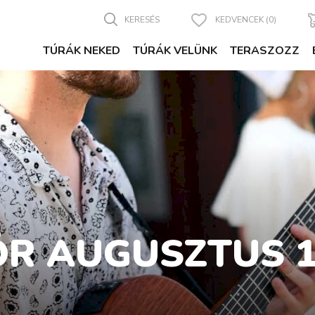
KERESÉS
KEDVENCEK (0)
TÚRÁK NEKED
TÚRÁK VELÜNK
TERASZOZZ
R AUGUSZTUS 13