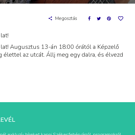
Megosztás
lat!
lat! Augusztus 13-án 18:00 órától a Képzelő
élettel az utcát. Állj meg egy dalra, és élvezd
LEVÉL
nél exkluzív híreket kapni Székesfehérvárról, programokról,