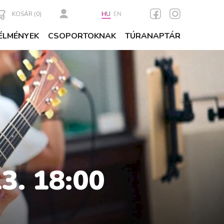
KOSÁR (
0
)
HU
EN
ÉLMÉNYEK
CSOPORTOKNAK
TÚRANAPTÁR
. 18:00