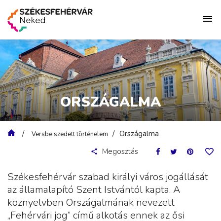
ORSZÁGALMA
Országalma
Versbe szedett történelem
Megosztás
Székesfehérvár szabad királyi város jogállását
az államalapító Szent Istvántól kapta. A
köznyelvben Országalmának nevezett
„Fehérvári jog” című alkotás ennek az ősi