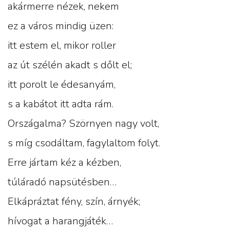
akármerre nézek, nekem
ez a város mindig üzen:
itt estem el, mikor roller
az út szélén akadt s dőlt el;
itt porolt le édesanyám,
s a kabátot itt adta rám.
Országalma? Szörnyen nagy volt,
s míg csodáltam, fagylaltom folyt.
Erre jártam kéz a kézben,
túláradó napsütésben…
Elkápráztat fény, szín, árnyék;
hívogat a harangjáték…