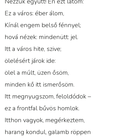
Nézzük együtt! Én ezt látom:
Ez a város: éber álom,
Kínál engem belső fénnyel;
hová nézek: mindenütt: jel.
Itt a város hite, szive;
ölelésért járok ide:
ölel a múlt, üzen ősöm,
minden kő itt ismerősöm.
Itt megnyugszom, feloldódok –
ez a frontfal bűvös homlok.
Itthon vagyok, megérkeztem,
harang kondul, galamb röppen