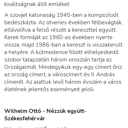
kiváltságnak állít emléket.
A szovjet katonaság 1945-ben a kompozíciót
bedeszkázta. Az ötvenes években félbevágták,
eltávolítva a felső részét a kereszttel együtt.
Kerek formáját az 1960-as években nyerte
vissza, majd 1986-ban a kereszt is visszakerült
a helyére. A kútmedence fölött elhelyezkedő
szobor talapzatán három oroszlán tartja az
Országalmát. Mindegyikük egy-egy címert őriz:
az ország címert, a városcímert és II. András
címerét. Az alattuk levő három évszám a város
életének jelentős eseményeit jelöli.
Wilhelm Ottó - Nézzük együtt-
Székesfehérvár