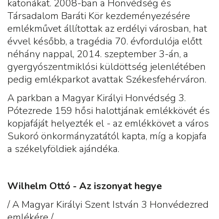
katonákat. 2008-ban a Honvédség és
Társadalom Baráti Kör kezdeményezésére
emlékművet állítottak az erdélyi városban, hat
évvel később, a tragédia 70. évfordulója előtt
néhány nappal, 2014. szeptember 3-án, a
gyergyószentmiklósi küldöttség jelenlétében
pedig emlékparkot avattak Székesfehérváron.
A parkban a Magyar Királyi Honvédség 3.
Pótezrede 159 hősi halottjának emlékkövét és
kopjafáját helyezték el - az emlékkövet a város
Sukoró önkormányzatától kapta, míg a kopjafa
a székelyföldiek ajándéka.
Wilhelm Ottó - Az iszonyat hegye
/ A Magyar Királyi Szent István 3 Honvédezred
emlékére /