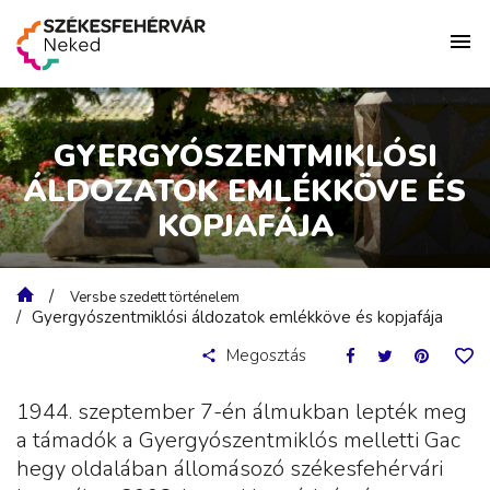
GYERGYÓSZENTMIKLÓSI
ÁLDOZATOK EMLÉKKÖVE ÉS
KOPJAFÁJA
Versbe szedett történelem
Gyergyószentmiklósi áldozatok emlékköve és kopjafája
Megosztás
1944. szeptember 7-én álmukban lepték meg
a támadók a Gyergyószentmiklós melletti Gac
hegy oldalában állomásozó székesfehérvári