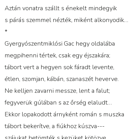
Aztán vonatra szállt s énekelt mindegyik
s párás szemmel nézték, miként alkonyodik…
­*
Gyergyószentmiklósi Gac hegy oldalába
megpihenni tértek, csak egy éjszakára;
tábort vert a hegyen sok fáradt levente,
étlen, szomjan, kábán, szanaszét heverve.
Ne kelljen zavarni messze, lent a falut;
fegyverük gúlában s az őrség elaludt…
Ekkor lopakodott árnyként román s muszka
tábort bekerítve, a fiúkhoz kúszva---
szájukat betömték s kezüket kötözve,