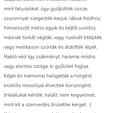
mint fatuskókat, úgy gyűjtötték össze,
szuronnyal szegezték karjuk, lábuk földhöz;
hímvesszőt metsz egyik és kéjtől üvöltöz;
másnak torkát vágták, vagy nyelvét kitépték,
vagy mellkason szúrták és átdöfték lépét.
Rabló véd így zsákmányt, haramia módra,
vagy alantas szolga, ki gyűlölet foglya.
Kéjjel és mámorral hallgatták a hörgést,
eszelős mosollyal élveztek könyörgést.
(Halálukat kérték, halált, nem kegyelmet,
mint kit a szenvedés őrületbe kerget…)