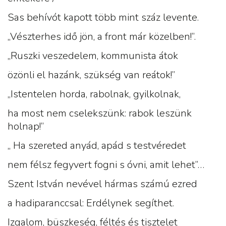
Sas behívót kapott több mint száz levente.
„Vészterhes idő jön, a front már közelben!”.
„Ruszki veszedelem, kommunista átok
özönli el hazánk, szükség van reátok!”
„Istentelen horda, rabolnak, gyilkolnak,
ha most nem cselekszünk: rabok leszünk
holnap!”
„ Ha szereted anyád, apád s testvéredet
nem félsz fegyvert fogni s óvni, amit lehet”…
Szent István nevével hármas számú ezred
a hadiparanccsal: Erdélynek segíthet.
Izgalom, büszkeség, féltés és tisztelet