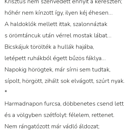
Krisztus nem szenvedett ennyit a kereszten;
hóhér nem kínzott így, ilyen kéj éhesen…
A haldoklók mellett ittak, szalonnáztak
s örömtáncuk után vérrel mostak lábat…
Bicskájuk törölték a hullák hajába,
letépett ruhákból égett bűzös fáklya…
Napokig hörögtek, már sírni sem tudtak,
sípolt, hörgött, zihált sok elvágott, szúrt nyak.
*
Harmadnapon furcsa, döbbenetes csend lett
és a völgyben szétfolyt: félelem, rettenet.
Nem rángatózott már vádló áldozat;