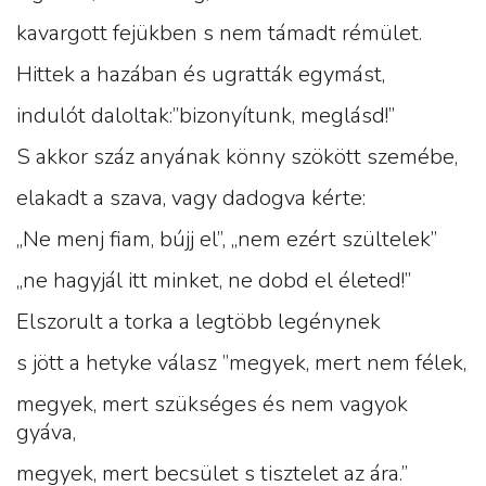
kavargott fejükben s nem támadt rémület.
Hittek a hazában és ugratták egymást,
indulót daloltak:”bizonyítunk, meglásd!”
S akkor száz anyának könny szökött szemébe,
elakadt a szava, vagy dadogva kérte:
„Ne menj fiam, bújj el”, „nem ezért szültelek”
„ne hagyjál itt minket, ne dobd el életed!”
Elszorult a torka a legtöbb legénynek
s jött a hetyke válasz ”megyek, mert nem félek,
megyek, mert szükséges és nem vagyok
gyáva,
megyek, mert becsület s tisztelet az ára.”