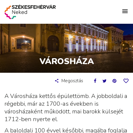
VÁROSHÁZA
Megosztás
A Városháza kettős épülettömb. A jobboldali a
régebbi, már az 1700-as években is
városházaként működött, mai barokk külsejét
1712-ben nyerte el.
A baloldali 100 évvel későbbi, magába foglalja