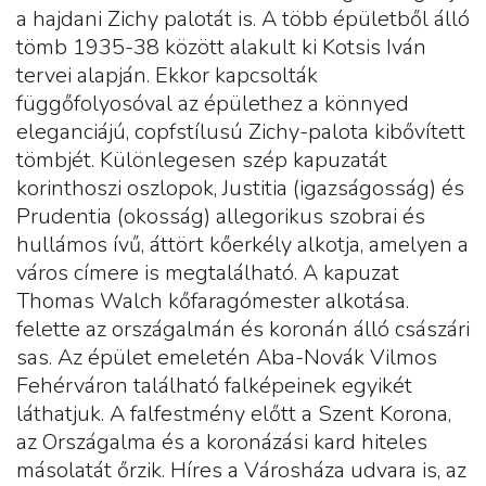
a hajdani Zichy palotát is. A több épületből álló
tömb 1935-38 között alakult ki Kotsis Iván
tervei alapján. Ekkor kapcsolták
függőfolyosóval az épülethez a könnyed
eleganciájú, copfstílusú Zichy-palota kibővített
tömbjét. Különlegesen szép kapuzatát
korinthoszi oszlopok, Justitia (igazságosság) és
Prudentia (okosság) allegorikus szobrai és
hullámos ívű, áttört kőerkély alkotja, amelyen a
város címere is megtalálható. A kapuzat
Thomas Walch kőfaragómester alkotása.
felette az országalmán és koronán álló császári
sas. Az épület emeletén Aba-Novák Vilmos
Fehérváron található falképeinek egyikét
láthatjuk. A falfestmény előtt a Szent Korona,
az Országalma és a koronázási kard hiteles
másolatát őrzik. Híres a Városháza udvara is, az