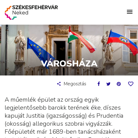
VÁROSHÁZA
Megosztás
A műemlék épület az ország egyik
legjelentősebb barokk terének éke, díszes
kapuját Justitia (igazságosság) és Prudentia
(okosság) allegorikus szobrai vigyázzák.
Főépületét már 1689-ben tanácsházaként