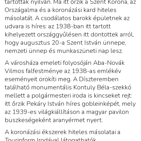
tartották nyilván. Ma itt őrzik a Szent Korona, az
Országalma és a koronázási kard hiteles
másolatát. A csodálatos barokk épületnek az
udvara is híres: az 1938-ban itt tartott
kihelyezett országgyűlésen itt döntöttek arról,
hogy augusztus 20-a Szent István ünnepe,
nemzeti ünnep és munkaszüneti nap lesz.
A városháza emeleti folyosóján Aba-Novák
Vilmos falfestménye az 1938-as emlékév
eseményeit örökíti meg. A Díszteremben
található monumentális Kontuly Béla-szekkó
mellett a polgármesteri iroda is kincseket rejt:
itt őrzik Pekáry István híres gobleinképét, mely
az 1939-es világkiállításon a magyar pavilon
büszkeségeként aranyérmet nyert.
A koronázási ékszerek hiteles másolatai a
Tourinform Irodával látogathatók.