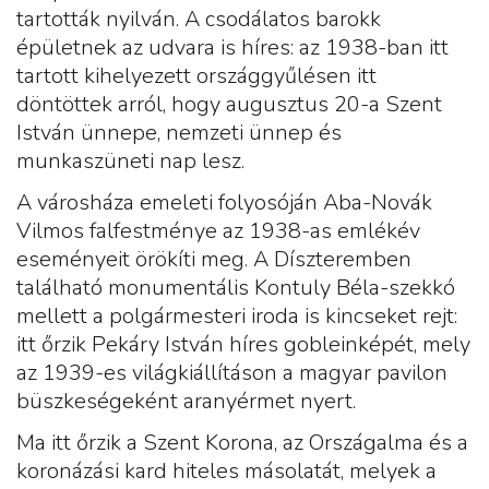
tartották nyilván. A csodálatos barokk
épületnek az udvara is híres: az 1938-ban itt
tartott kihelyezett országgyűlésen itt
döntöttek arról, hogy augusztus 20-a Szent
István ünnepe, nemzeti ünnep és
munkaszüneti nap lesz.
A városháza emeleti folyosóján Aba-Novák
Vilmos falfestménye az 1938-as emlékév
eseményeit örökíti meg. A Díszteremben
található monumentális Kontuly Béla-szekkó
mellett a polgármesteri iroda is kincseket rejt:
itt őrzik Pekáry István híres gobleinképét, mely
az 1939-es világkiállításon a magyar pavilon
büszkeségeként aranyérmet nyert.
Ma itt őrzik a Szent Korona, az Országalma és a
koronázási kard hiteles másolatát, melyek a