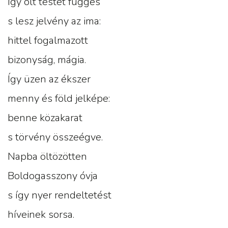
Így ölt testet függés
s lesz jelvény az ima:
hittel fogalmazott
bizonyság, mágia.
Így üzen az ékszer
menny és föld jelképe:
benne közakarat
s törvény összeégve.
Napba öltözötten
Boldogasszony óvja
s így nyer rendeltetést
híveinek sorsa.