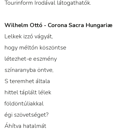
Tourinform Irodával látogathatók.
Wilhelm Ottó - Corona Sacra Hungariæ
Lelkek izzó vágyát,
hogy méltón köszöntse
létezhet-e eszmény
színaranyba öntve,
S teremhet általa
hittel táplált lélek
földöntúliakkal
égi szövetséget?
Áhítva hatalmát