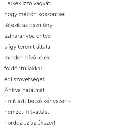
Lelkek izzó vágyát,
hogy méltón köszöntse:
létezik az Eszmény
színaranyba öntve
s így teremt általa
minden hívő lélek
földöntúliakkal
égi szövetséget.
Áhítva hatalmát
- mit szít belső kényszer –
nemzeti hitvallást
hordoz ez az ékszer!