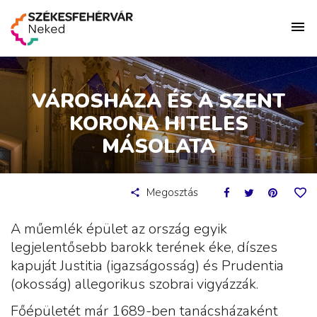
VÁROSHÁZA ÉS A SZENT
KORONA HITELES
MÁSOLATA
Megosztás
A műemlék épület az ország egyik
legjelentősebb barokk terének éke, díszes
kapuját Justitia (igazságosság) és Prudentia
(okosság) allegorikus szobrai vigyázzák.
Főépületét már 1689-ben tanácsházaként