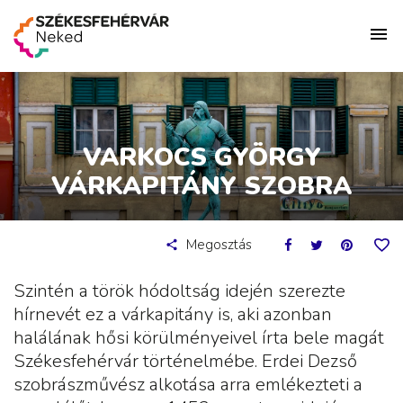
VARKOCS GYÖRGY
VÁRKAPITÁNY SZOBRA
Megosztás
Szintén a török hódoltság idején szerezte
hírnevét ez a várkapitány is, aki azonban
halálának hősi körülményeivel írta bele magát
Székesfehérvár történelmébe. Erdei Dezső
szobrászművész alkotása arra emlékezteti a