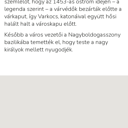
szemlélőt, hogy az 1453-as ostrom idején – a
legenda szerint – a várvédők bezárták előtte a
várkaput, így Varkocs, katonáival együtt hősi
halált halt a városkapu előtt.
Később a város vezetői a Nagyboldogasszony
bazilikába temették el, hogy teste a nagy
királyok mellett nyugodjék.