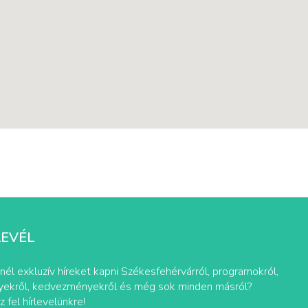
LEVÉL
nél exkluzív híreket kapni Székesfehérvárról, programokról,
ekről, kedvezményekről és még sok minden másról?
z fel hírlevelünkre!