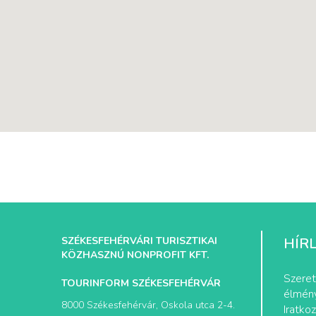
SZÉKESFEHÉRVÁRI TURISZTIKAI
HÍR
KÖZHASZNÚ NONPROFIT KFT.
Szeret
TOURINFORM SZÉKESFEHÉRVÁR
élmény
8000 Székesfehérvár, Oskola utca 2-4.
Iratkoz