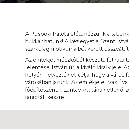
A Püspöki Palota előtt nézzünk a lábunk 
bukkanhatunk! A kézjegyet a Szent István 
szarkofág motívumaiból került összeállít
Az emlékjel mészkőből készült, felirata la
Jelentése: István úr, a kiváló király jele
helyén helyezték el, célja, hogy a város 
városában járunk. Az emlékjelet Vas Éva 
főépítészének, Lantay Attilának ellenőrz
faragták készre.