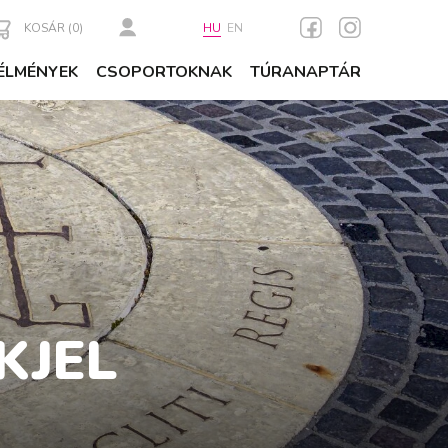
KOSÁR (
0
)
HU
EN
ÉLMÉNYEK
CSOPORTOKNAK
TÚRANAPTÁR
KJEL