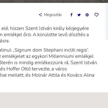
Megosztás
elé, hiszen Szent István király kézjegyére
emlékjel őrzi. A körülötte levő díszítés a
ásra.
tinul: „Signum dom Stephani incliti regis”.
. Az emlékjelet az egykori Millenniumi emlékjel
főterén is mindig emlékezzünk rá, Szent István
és Hoffer Ottó tervezte, a város
ése mellett, és Molnár Attila és Kovács Alina