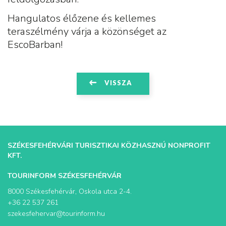
Hangulatos élőzene és kellemes
teraszélmény várja a közönséget az
EscoBarban!
VISSZA
SZÉKESFEHÉRVÁRI TURISZTIKAI KÖZHASZNÚ NONPROFIT
KFT.
TOURINFORM SZÉKESFEHÉRVÁR
8000 Székesfehérvár, Oskola utca 2-4.
+36 22 537 261
szekesfehervar@tourinform.hu