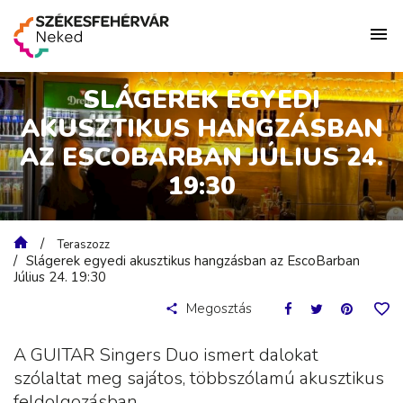
SLÁGEREK EGYEDI
AKUSZTIKUS HANGZÁSBAN
AZ ESCOBARBAN JÚLIUS 24.
19:30
Teraszozz
Slágerek egyedi akusztikus hangzásban az EscoBarban
Július 24. 19:30
Megosztás
A GUITAR Singers Duo ismert dalokat
szólaltat meg sajátos, többszólamú akusztikus
feldolgozásban.