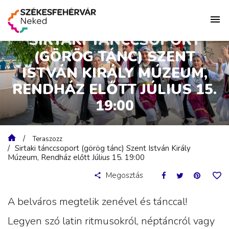
SIRTAKI TÁNCCSOPORT
(GÖRÖG TÁNC) SZENT
ISTVÁN KIRÁLY MÚZEUM,
RENDHÁZ ELŐTT JÚLIUS 15.
19:00
Teraszozz
Sirtaki tánccsoport (görög tánc) Szent István Király
Múzeum, Rendház előtt Július 15. 19:00
Megosztás
A belváros megtelik zenével és tánccal!
Legyen szó latin ritmusokról, néptáncról vagy