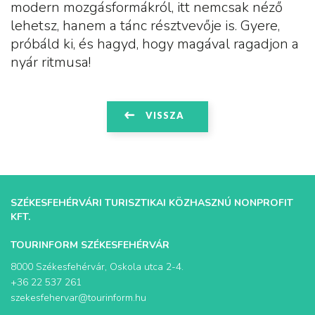
modern mozgásformákról, itt nemcsak néző
lehetsz, hanem a tánc résztvevője is. Gyere,
próbáld ki, és hagyd, hogy magával ragadjon a
nyár ritmusa!
VISSZA
SZÉKESFEHÉRVÁRI TURISZTIKAI KÖZHASZNÚ NONPROFIT
KFT.
TOURINFORM SZÉKESFEHÉRVÁR
8000 Székesfehérvár, Oskola utca 2-4.
+36 22 537 261
szekesfehervar@tourinform.hu