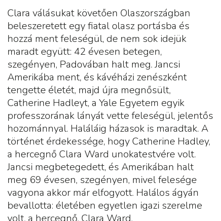
Clara válásukat követően Olaszországban
beleszeretett egy fiatal olasz portásba és
hozzá ment feleségül, de nem sok idejük
maradt együtt: 42 évesen betegen,
szegényen, Padovában halt meg. Jancsi
Amerikába ment, és kávéházi zenészként
tengette életét, majd újra megnősült,
Catherine Hadleyt, a Yale Egyetem egyik
professzorának lányát vette feleségül, jelentős
hozománnyal. Haláláig házasok is maradtak. A
történet érdekessége, hogy Catherine Hadley,
a hercegnő Clara Ward unokatestvére volt.
Jancsi megbetegedett, és Amerikában halt
meg 69 évesen, szegényen, mivel felesége
vagyona akkor már elfogyott. Halálos ágyán
bevallotta: életében egyetlen igazi szerelme
volt, a hercegnő, Clara Ward.