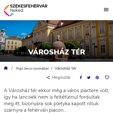
VÁROSHÁZ TÉR
Városház tér
Rigó Jancsi nyomában
Megosztás
A Városház tér ekkor még a város piactere volt,
így ha Jancsiék nem is feltétlenül fordultak
meg itt, bizonyára sok pletyka kapott róluk
szárnyra a fehérvári piacon…