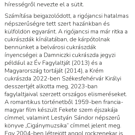
hírességről nevezte el a sütit.
Számítása beigazolódott, a rigójancsi hatalmas
népszerűségre tett szert hazánkban és
külföldön egyaránt. A rigójancsi ma már ritka a
cukrászdák kínálatában, de kárpótolnak
bennünket a belvárosi cukrászdák
ínyencségei: a Damniczki cukrászda jegyzi
például az Év Fagylaltját (2013) és a
Magyarország tortáját (2014), a Krém
cukrászda 2022-ben Székesfehérvár Királyi
desszertjét alkotta meg, 2023-ban
fagylaltjaival szerzett országos elismeréseket.
A romantikus történetből 1959-ben francia-
magyar film készült Fekete szem éjszakája
címmel, valamint Lestyán Sándor népszerű
könyve „Cigánymuzsika” címmel jelent meg.
Egy 2004-ben létrejött angol rockzenekar is