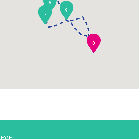
6
9
7
8
LEVÉL