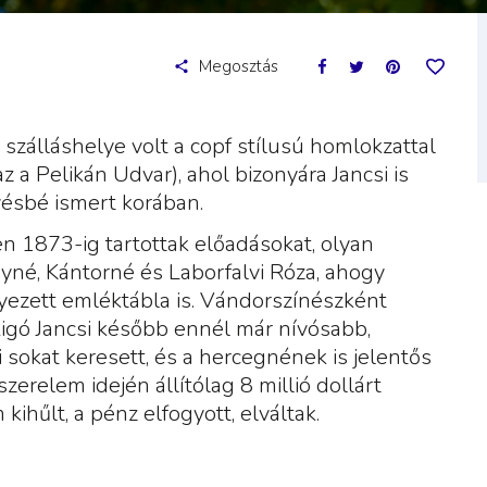
Megosztás
szálláshelye volt a copf stílusú homlokzattal
z a Pelikán Udvar), ahol bizonyára Jancsi is
ésbé ismert korában.
 1873-ig tartottak előadásokat, olyan
yné, Kántorné és Laborfalvi Róza, ahogy
yezett emléktábla is. Vándorszínészként
. Rigó Jancsi később ennél már nívósabb,
i sokat keresett, és a hercegnének is jelentős
zerelem idején állítólag 8 millió dollárt
kihűlt, a pénz elfogyott, elváltak.