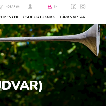
KOSÁR (
0
)
HU
EN
ÉLMÉNYEK
CSOPORTOKNAK
TÚRANAPTÁR
UDVAR)