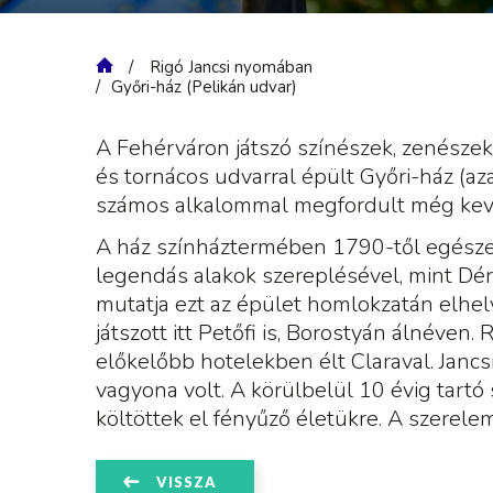
Rigó Jancsi nyomában
Győri-ház (Pelikán udvar)
A Fehérváron játszó színészek, zenészek 
és tornácos udvarral épült Győri-ház (aza
számos alkalommal megfordult még kev
A ház színháztermében 1790-től egészen
legendás alakok szereplésével, mint Dér
mutatja ezt az épület homlokzatán elhel
játszott itt Petőfi is, Borostyán álnéven
előkelőbb hotelekben élt Claraval. Jancs
vagyona volt. A körülbelül 10 évig tartó s
költöttek el fényűző életükre. A szerelem 
VISSZA