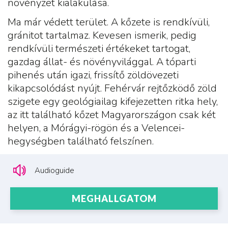
növényzet kialakulása.
Ma már védett terület. A kőzete is rendkívüli,
gránitot tartalmaz. Kevesen ismerik, pedig
rendkívüli természeti értékeket tartogat,
gazdag állat- és növényvilággal. A tóparti
pihenés után igazi, frissítő zöldövezeti
kikapcsolódást nyújt. Fehérvár rejtőzködő zöld
szigete egy geológiailag kifejezetten ritka hely,
az itt található kőzet Magyarországon csak két
helyen, a Mórágyi-rögön és a Velencei-
hegységben található felszínen.
Audioguide
MEGHALLGATOM