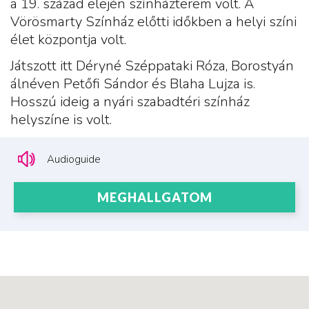
a 19. század elején színházterem volt. A
Vörösmarty Színház előtti időkben a helyi színi
élet központja volt.
Játszott itt Déryné Széppataki Róza, Borostyán
álnéven Petőfi Sándor és Blaha Lujza is.
Hosszú ideig a nyári szabadtéri színház
helyszíne is volt.
Audioguide
MEGHALLGATOM