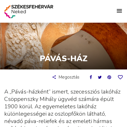
PÁVÁS-HÁZ
Megosztás
A „Pávás-házként” ismert, szecessziós lakóház
Csöppenszky Mihály ügyvéd számára épült
1900 körül. Az egyemeletes lakóház
különlegességei az oszlopfőkön látható,
névadó páva-reliefek és az emeleti hármas