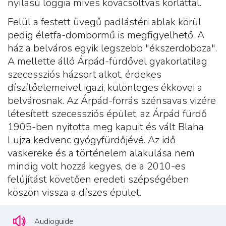
nyílású loggia míves kovácsoltvas korláttal.
Felül a festett üvegű padlástéri ablak körül
pedig életfa-dombormű is megfigyelhető. A
ház a belváros egyik legszebb "ékszerdoboza".
A mellette álló Árpád-fürdővel gyakorlatilag
szecessziós házsort alkot, érdekes
díszítőelemeivel igazi, különleges ékkövei a
belvárosnak. Az Árpád-forrás szénsavas vizére
létesített szecessziós épület, az Árpád fürdő
1905-ben nyitotta meg kapuit és vált Blaha
Lujza kedvenc gyógyfürdőjévé. Az idő
vaskereke és a történelem alakulása nem
mindig volt hozzá kegyes, de a 2010-es
felújítást követően eredeti szépségében
köszön vissza a díszes épület.
Audioguide