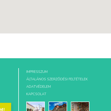
IMPRESSZUM
ÁLTALÁNOS SZERZŐDÉSI FELTÉTELEK
ADATVÉDELEM
KAPCSOLAT
M!