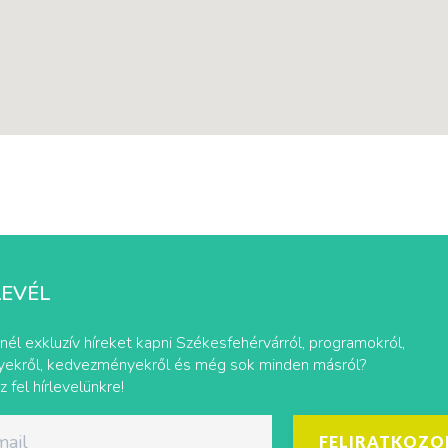
LEVÉL
nél exkluzív híreket kapni Székesfehérvárról, programokról,
ekről, kedvezményekről és még sok minden másról?
z fel hírlevelünkre!
FELIRATKOZO