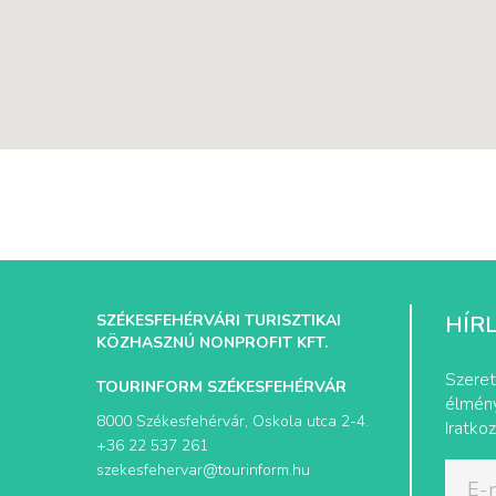
SZÉKESFEHÉRVÁRI TURISZTIKAI
HÍR
KÖZHASZNÚ NONPROFIT KFT.
Szeret
TOURINFORM SZÉKESFEHÉRVÁR
élmény
8000 Székesfehérvár, Oskola utca 2-4.
Iratkoz
+36 22 537 261
szekesfehervar@tourinform.hu