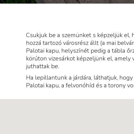
Csukjuk be a szemünket s képzeljük el, ho
hozzá tartozó városrész állt (a mai belvár
Palotai kapu, helyszínét pedig a tábla őrz
körúton vizesárkot képzeljünk el, amely v
juthattak be.
Ha lepillantunk a járdára, láthatjuk, hogy
Palotai kapu, a felvonóhíd és a torony vo