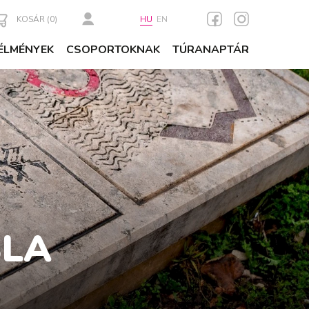
KOSÁR (
0
)
HU
EN
ÉLMÉNYEK
CSOPORTOKNAK
TÚRANAPTÁR
BLA