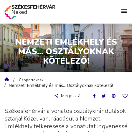
NEMZETI EMLÉKHELY ÉS
MÁS... OSZTÁLYOKNAK
KÖTELEZŐ!
Csoportoknak
Nemzeti Emlékhely és más... Osztályoknak kötelező!
Megosztás
Székesfehérvár a vonatos osztálykirándulások
sztárja! Közel van, ráadásul a Nemzeti
Emlékhely felkeresése a vonatutat ingyenessé