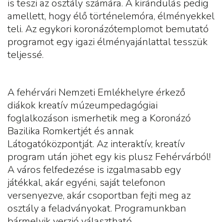
is teszi az osztály számára. A kirándulás pedig
amellett, hogy élő történelemóra, élményekkel
teli. Az egykori koronázótemplomot bemutató
programot egy igazi élményajánlattal tesszük
teljessé.
A fehérvári Nemzeti Emlékhelyre érkező
diákok kreatív múzeumpedagógiai
foglalkozáson ismerhetik meg a Koronázó
Bazilika Romkertjét és annak
Látogatóközpontját. Az interaktív, kreatív
program után jöhet egy kis plusz Fehérvárból!
A város felfedezése is izgalmasabb egy
játékkal, akár egyéni, saját telefonon
versenyezve, akár csoportban fejti meg az
osztály a feladványokat. Programunkban
bármelyik verzió választható.