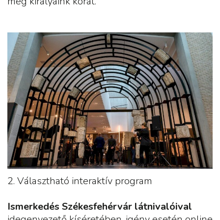
meg királyaink korát.
2. Választható interaktív program
Ismerkedés Székesfehérvár látnivalóival
idegenvezető kíséretében, igény esetén online