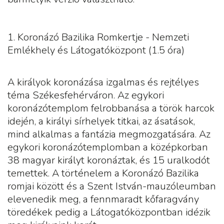
1. Koronázó Bazilika Romkertje - Nemzeti
Emlékhely és Látogatóközpont (1.5 óra)
A királyok koronázása izgalmas és rejtélyes
téma Székesfehérváron. Az egykori
koronázótemplom felrobbanása a török harcok
idején, a királyi sírhelyek titkai, az ásatások,
mind alkalmas a fantázia megmozgatására. Az
egykori koronázótemplomban a középkorban
38 magyar királyt koronáztak, és 15 uralkodót
temettek. A történelem a Koronázó Bazilika
romjai között és a Szent István-mauzóleumban
elevenedik meg, a fennmaradt kőfaragvány
töredékek pedig a Látogatóközpontban idézik