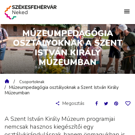
MÚZEUMPEDAGÓGIA
OSZTÁLYOKNAK A SZENT
ISTVÁN KIRÁLY
MÚZEUMBAN
Csoportoknak
Múzeumpedagógia osztályoknak a Szent István Király
Múzeumban
Megosztás
A Szent István Király Múzeum programjai
nemcsak hasznos kiegészítői egy
osztálykirándulásnak, hanem önmagukban is