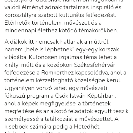
valódi élményt adnak: tartalmas, inspiráló és
korosztályra szabott kulturális felfedezést.
Elérhetők történelem, művészet és a
mindennapi élethez kötődő témakörökben.
A diákok itt nemcsak hallanak a múltról,
hanem „bele is léphetnek” egy-egy korszak
világába. Különösen izgalmas téma lehet a
királyi múlt és a középkori Székesfehérvár
felfedezése a Romkerthez kapcsolódva, ahol a
történelem kézzelfogható közelségbe kerül.
Ugyanilyen vonzó lehet egy művészeti
fókuszú program a Csók István Képtárban,
ahol a képek megfigyelése, a történetek
megfejtése és az alkotó feladatok együtt teszik
személyessé a találkozást a művészettel. A
kisebbek számára pedig a Hetedhét