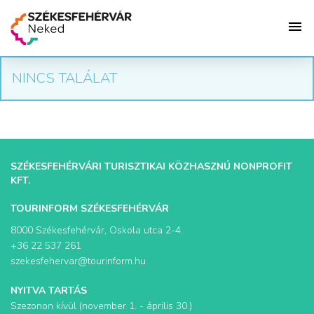
NINCS TALÁLAT
SZÉKESFEHÉRVÁRI TURISZTIKAI KÖZHASZNÚ NONPROFIT
KFT.
TOURINFORM SZÉKESFEHÉRVÁR
8000 Székesfehérvár, Oskola utca 2-4.
+36 22 537 261
szekesfehervar@tourinform.hu
NYITVA TARTÁS
Szezonon kívül (november 1. - április 30.)