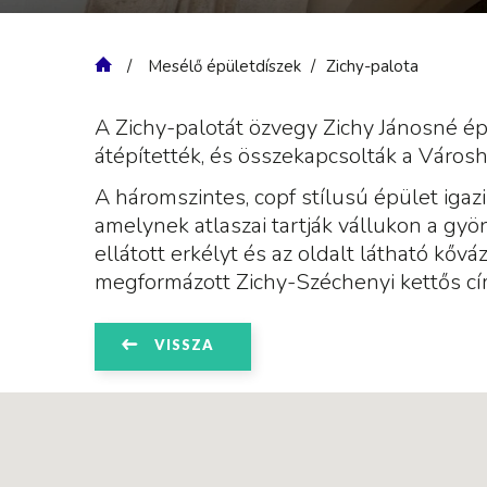
Mesélő épületdíszek
Zichy-palota
A Zichy-palotát özvegy Zichy Jánosné é
átépítették, és összekapcsolták a Városh
A háromszintes, copf stílusú épület igaz
amelynek atlaszai tartják vállukon a gyön
ellátott erkélyt és az oldalt látható kő
megformázott Zichy-Széchenyi kettős cím
VISSZA