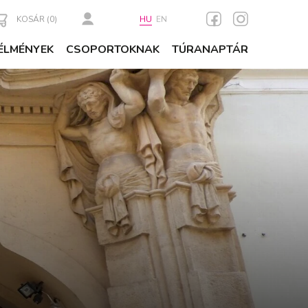
KOSÁR (
0
)
HU
EN
ÉLMÉNYEK
CSOPORTOKNAK
TÚRANAPTÁR