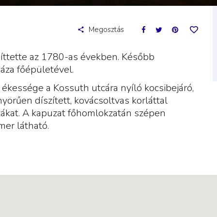
Megosztás
píttette az 1780-as években. Később
áza főépületével.
i ékessége a Kossuth utcára nyíló kocsibejáró,
yörűen díszített, kovácsoltvas korláttal
vázákat. A kapuzat főhomlokzatán szépen
er látható.