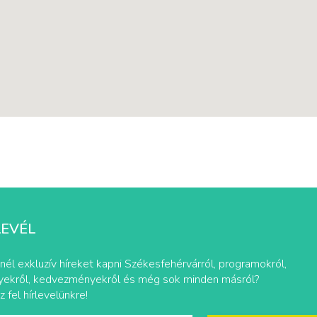
LEVÉL
nél exkluzív híreket kapni Székesfehérvárról, programokról,
ekről, kedvezményekről és még sok minden másról?
z fel hírlevelünkre!