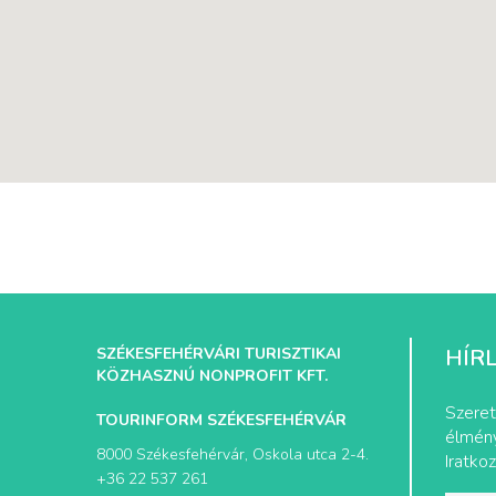
SZÉKESFEHÉRVÁRI TURISZTIKAI
HÍR
KÖZHASZNÚ NONPROFIT KFT.
Szeret
TOURINFORM SZÉKESFEHÉRVÁR
élmény
8000 Székesfehérvár, Oskola utca 2-4.
Iratkoz
+36 22 537 261