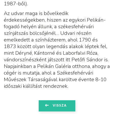
1987-ből).
Az udvar maga is bővelkedik
érdekességekben, hiszen az egykori Pelikán-
fogadó helyén állunk, a székesfehérvári
színjátszás bölcsőjénél… Udvari részén
emelkedett a színházterem, ahol 1790 és
1873 között olyan legendás alakok léptek fel,
mint Déryné, Kántorné és Laborfalvi Róza,
vándorszínészként játszott itt Petőfi Sándor is.
Napjainkban a Pelikán Galéria otthona, ahogy a
cégér is mutatja, ahol a Székesfehérvári
Művészek Társaságával karöltve évente 8-10
időszaki kiállítást rendeznek.
VISSZA