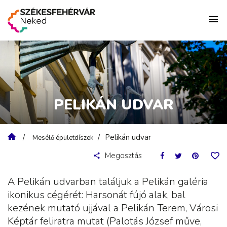
PELIKÁN UDVAR
Pelikán udvar
Mesélő épületdíszek
Megosztás
A Pelikán udvarban találjuk a Pelikán galéria
ikonikus cégérét: Harsonát fújó alak, bal
kezének mutató ujjával a Pelikán Terem, Városi
Képtár feliratra mutat (Palotás József műve,