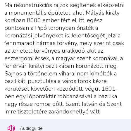
Ma rekonstrukciós rajzok segítenek elképzelni
a monumentális épületet, ahol Mátyás király
korában 8000 ember fért el. Itt, egész
pontosan a Pipó toronyban őrizték a
koronázási jelvényeket is. Jelentőségét jelzi a
fennmaradt hármas törvény, mely szerint csak
az lehetett törvényes uralkodó, akit az
esztergomi érsek, a magyar szent koronával, a
fehérvári királyi bazilikában koronázott meg.
Sajnos a történelem viharai nem kímélték a
bazilikát, pusztulása a város török kézre
kerülését követően kezdődött, végül 1601-
ben egy lőporraktár robbanásával a bazilika
nagy része romba dőlt. Szent István és Szent
Imre tiszteletére zarándokhellyé vált.
Audioguide