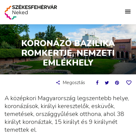
KORONÁZÓ BAZILIKA
ROMKERTJE, NEMZETI
EMLÉKHELY
Megosztás
A középkori Magyarország legszentebb helye,
koronázások, királyi keresztelők, esküvők,
temetések, országgyűlések otthona, ahol 38
királyt koronáztak, 15 királyt és 9 királynét
temettek el.