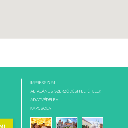
IMPRESSZUM
ÁLTALÁNOS SZERZŐDÉSI FELTÉTELEK
ADATVÉDELEM
KAPCSOLAT
M!