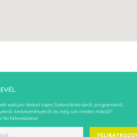
LEVÉL
nél exkluzív híreket kapni Székesfehérvárról, programokról,
ekről, kedvezményekről és még sok minden másról?
z fel hírlevelünkre!
FELIRATKOZO