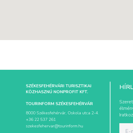
SZÉKESFEHÉRVÁRI TURISZTIKAI
HÍR
KÖZHASZNÚ NONPROFIT KFT.
Szeret
TOURINFORM SZÉKESFEHÉRVÁR
élmény
8000 Székesfehérvár, Oskola utca 2-4.
Iratkoz
+36 22 537 261
szekesfehervar@tourinform.hu