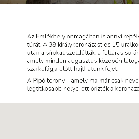
Az Emlékhely önmagában is annyi rejtél
túrát. A 38 királykoronázást és 15 ura
után a sírokat szétdúlták, a feltárás sorá
amely minden augusztus közepén látoga
szarkofágja előtt hajthatunk fejet.
A Pipó torony – amely ma már csak nevé
legtitkosabb helye, ott őrizték a koronáz