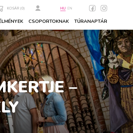
KOSÁR (
0
)
HU
EN
ÉLMÉNYEK
CSOPORTOKNAK
TÚRANAPTÁR
KERTJE –
LY