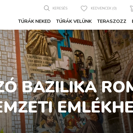
KERESÉS
KEDVENCEK (0)
TÚRÁK NEKED
TÚRÁK VELÜNK
TERASZOZZ
Ó BAZILIKA ROM
EMZETI EMLÉKHE