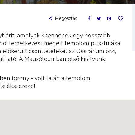
Megosztás
yt őriz, amelyek kitennének egy hosszabb
lkodói temetkezést megélt templom pusztulása
n előkerült csontleleteket az Osszárium őrzi,
tható. A Mauzóleumban első királyunk
ben torony - volt talán a templom
ási ékszereket.