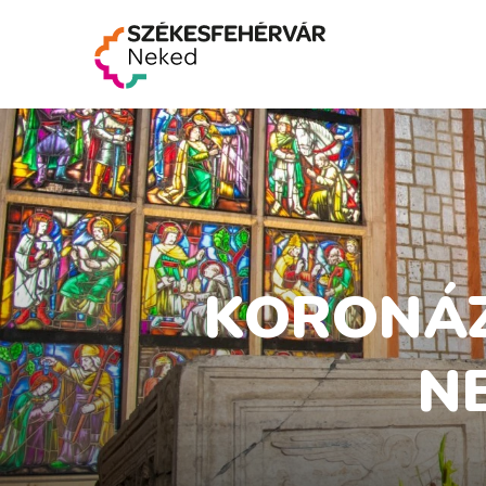
KORONÁZ
N