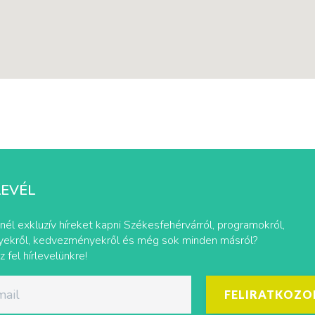
LEVÉL
nél exkluzív híreket kapni Székesfehérvárról, programokról,
ekről, kedvezményekről és még sok minden másról?
z fel hírlevelünkre!
FELIRATKOZO