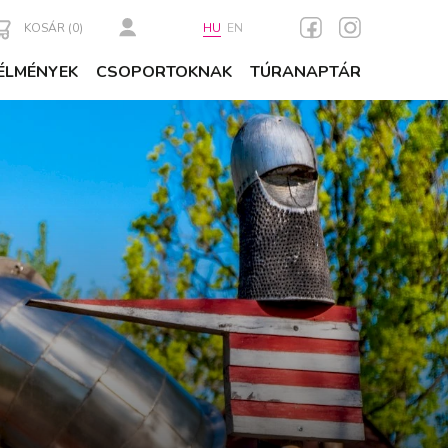
KOSÁR (
0
)
HU
EN
ÉLMÉNYEK
CSOPORTOKNAK
TÚRANAPTÁR