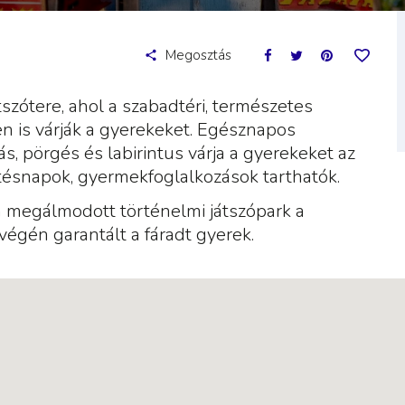
Megosztás
zótere, ahol a szabadtéri, természetes
n is várják a gyerekeket. Egésznapos
s, pörgés és labirintus várja a gyerekeket az
etésnapok, gyermekfoglalkozások tarthatók.
n megálmodott történelmi játszópark a
végén garantált a fáradt gyerek.