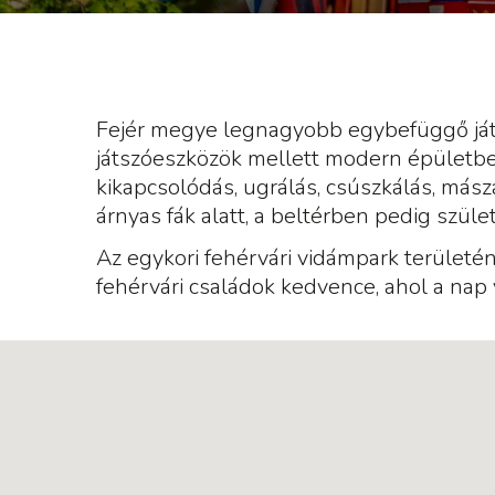
Fejér megye legnagyobb egybefüggő játs
játszóeszközök mellett modern épületbe
kikapcsolódás, ugrálás, csúszkálás, mászá
árnyas fák alatt, a beltérben pedig szül
Az egykori fehérvári vidámpark területé
fehérvári családok kedvence, ahol a nap 