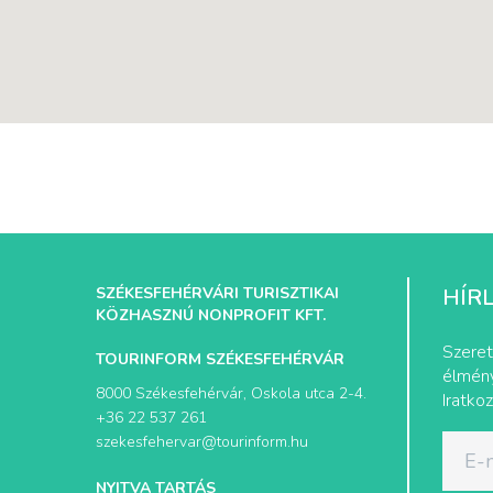
SZÉKESFEHÉRVÁRI TURISZTIKAI
HÍR
KÖZHASZNÚ NONPROFIT KFT.
Szeret
TOURINFORM SZÉKESFEHÉRVÁR
élmény
8000 Székesfehérvár, Oskola utca 2-4.
Iratkoz
+36 22 537 261
szekesfehervar@tourinform.hu
NYITVA TARTÁS