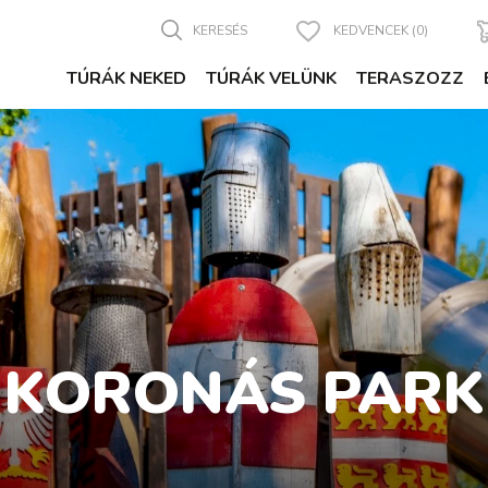
KERESÉS
KEDVENCEK (0)
TÚRÁK NEKED
TÚRÁK VELÜNK
TERASZOZZ
KORONÁS PARK