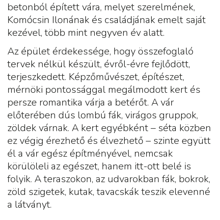
betonból épített vára, melyet szerelmének,
Komócsin Ilonának és családjának emelt saját
kezével, több mint negyven év alatt.
Az épület érdekessége, hogy összefoglaló
tervek nélkül készült, évről-évre fejlődött,
terjeszkedett. Képzőművészet, építészet,
mérnöki pontossággal megálmodott kert és
persze romantika várja a betérőt. A vár
előterében dús lombú fák, virágos gruppok,
zöldek várnak. A kert egyébként – séta közben
ez végig érezhető és élvezhető – szinte együtt
él a vár egész építményével, nemcsak
körülöleli az egészet, hanem itt-ott belé is
folyik. A teraszokon, az udvarokban fák, bokrok,
zöld szigetek, kutak, tavacskák teszik elevenné
a látványt.