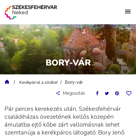
BORY-VÁR
Bory-vár
Kerékpárral a zöldbe!
Megosztás
Pár perces kerekezés után, Székesfehérvár
családiházas övezetének kellős közepén
ámulatba ejtő kőbe zárt vallomásnak lehet
szemtanúja a kerékpáros látogató: Bory Jenő