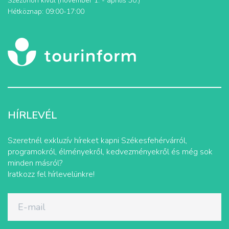
Szezonon kívül (november 1. - április 30.)
Hétköznap: 09:00-17:00
HÍRLEVÉL
Szeretnél exkluzív híreket kapni Székesfehérvárról,
programokról, élményekről, kedvezményekről és még sok
minden másról?
Iratkozz fel hírlevelünkre!