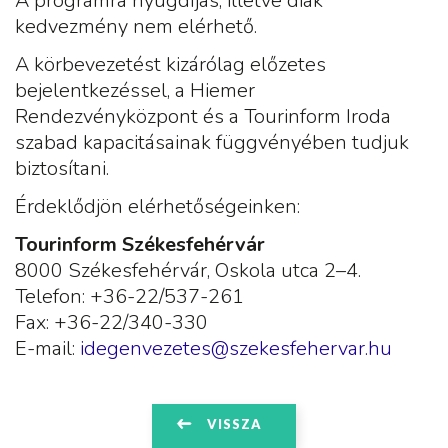
A programra nyugdíjas, illetve diák
kedvezmény nem elérhető.
A körbevezetést kizárólag előzetes
bejelentkezéssel, a Hiemer
Rendezvényközpont és a Tourinform Iroda
szabad kapacitásainak függvényében tudjuk
biztosítani.
Érdeklődjön elérhetőségeinken:
Tourinform Székesfehérvár
8000 Székesfehérvár, Oskola utca 2–4.
Telefon: +36-22/537-261
Fax: +36-22/340-330
E-mail:
idegenvezetes@szekesfehervar.hu
VISSZA