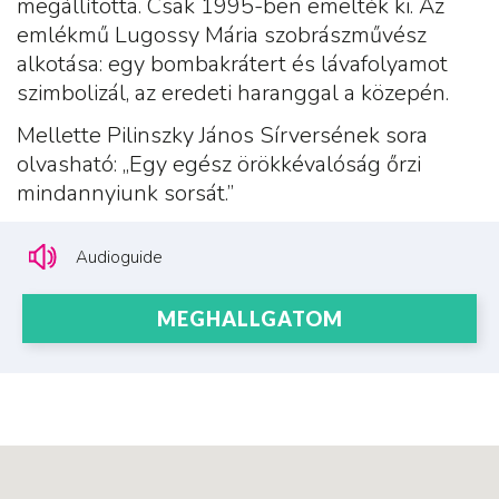
megállította. Csak 1995-ben emelték ki. Az
emlékmű Lugossy Mária szobrászművész
alkotása: egy bombakrátert és lávafolyamot
szimbolizál, az eredeti haranggal a közepén.
Mellette Pilinszky János Sírversének sora
olvasható: „Egy egész örökkévalóság őrzi
mindannyiunk sorsát.”
Audioguide
MEGHALLGATOM