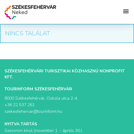
NINCS TALÁLAT
SZÉKESFEHÉRVÁRI TURISZTIKAI KÖZHASZNÚ NONPROFIT
KFT.
TOURINFORM SZÉKESFEHÉRVÁR
8000 Székesfehérvár, Oskola utca 2-4.
+36 22 537 261
szekesfehervar@tourinform.hu
NYITVA TARTÁS
Szezonon kívül (november 1. - április 30.)