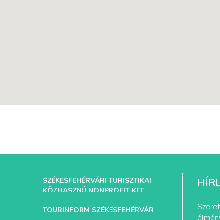
SZÉKESFEHÉRVÁRI TURISZTIKAI
HÍR
KÖZHASZNÚ NONPROFIT KFT.
Szeret
TOURINFORM SZÉKESFEHÉRVÁR
élmény