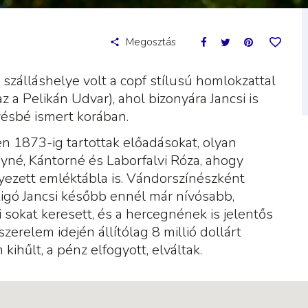
Megosztás
szálláshelye volt a copf stílusú homlokzattal
z a Pelikán Udvar), ahol bizonyára Jancsi is
ésbé ismert korában.
 1873-ig tartottak előadásokat, olyan
yné, Kántorné és Laborfalvi Róza, ahogy
yezett emléktábla is. Vándorszínészként
. Rigó Jancsi később ennél már nívósabb,
i sokat keresett, és a hercegnének is jelentős
zerelem idején állítólag 8 millió dollárt
kihűlt, a pénz elfogyott, elváltak.