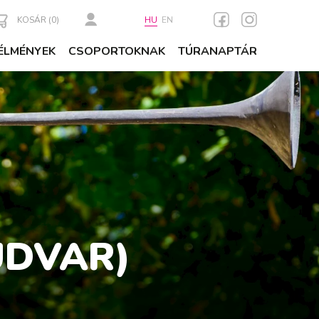
KOSÁR (
0
)
HU
EN
ÉLMÉNYEK
CSOPORTOKNAK
TÚRANAPTÁR
UDVAR)