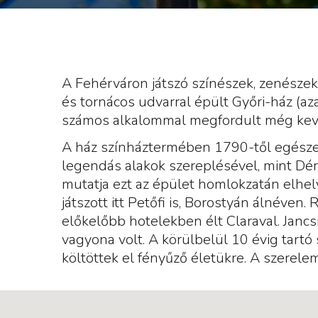
A Fehérváron játszó színészek, zenészek 
és tornácos udvarral épült Győri-ház (aza
számos alkalommal megfordult még kev
A ház színháztermében 1790-től egészen
legendás alakok szereplésével, mint Dér
mutatja ezt az épület homlokzatán elhel
játszott itt Petőfi is, Borostyán álnéven
előkelőbb hotelekben élt Claraval. Jancs
vagyona volt. A körülbelül 10 évig tartó s
költöttek el fényűző életükre. A szerelem 