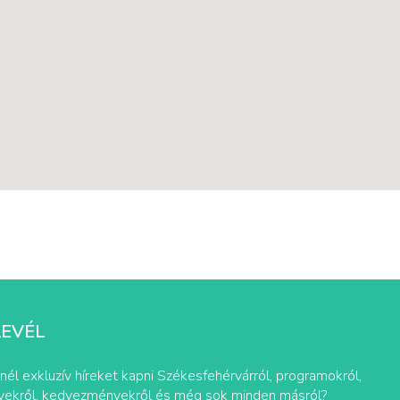
LEVÉL
nél exkluzív híreket kapni Székesfehérvárról, programokról,
ekről, kedvezményekről és még sok minden másról?