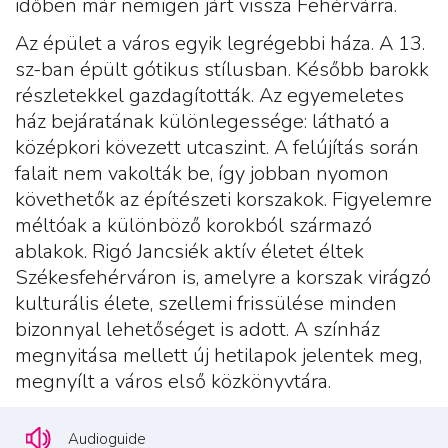
időben már nemigen járt vissza Fehérvárra.
Az épület a város egyik legrégebbi háza. A 13.
sz-ban épült gótikus stílusban. Később barokk
részletekkel gazdagították. Az egyemeletes
ház bejáratának különlegessége: látható a
középkori kövezett utcaszint. A felújítás során
falait nem vakolták be, így jobban nyomon
követhetők az építészeti korszakok. Figyelemre
méltóak a különböző korokból származó
ablakok. Rigó Jancsiék aktív életet éltek
Székesfehérváron is, amelyre a korszak virágzó
kulturális élete, szellemi frissülése minden
bizonnyal lehetőséget is adott. A színház
megnyitása mellett új hetilapok jelentek meg,
megnyílt a város első közkönyvtára.
Audioguide