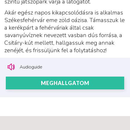
szintű játszópark várja a látogatót.
Akár egész napos kikapcsolódásra is alkalmas
Székesfehérvár eme zöld oázisa. Támasszuk le
a kerékpárt a fehérváriak által csak
savanyúvíznek nevezett vasban dús forrása, a
Csitáry-kút mellett, hallgassuk meg annak
zenéjét, és frissüljünk fel a folytatáshoz!
Audioguide
MEGHALLGATOM