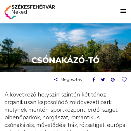
CSÓNAKÁZÓ-TÓ
Megosztás
A következő helyszín szintén két tóhoz
organikusan kapcsolódó zöldövezeti park,
melynek mentén sportközpont, erdő, sziget,
pihenőparkok, horgászat, romantikus
csónakázás, művelődési ház, rózsaliget, európai