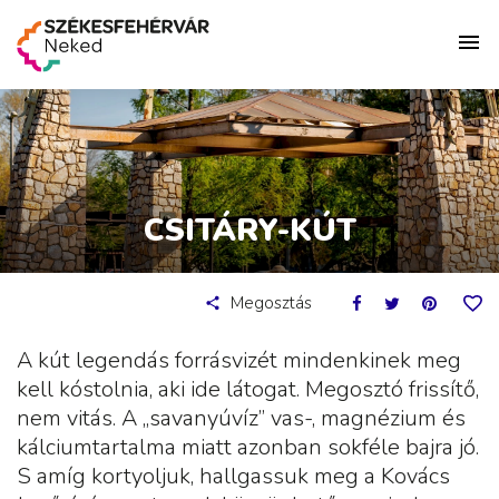
CSITÁRY-KÚT
Megosztás
A kút legendás forrásvizét mindenkinek meg
kell kóstolnia, aki ide látogat. Megosztó frissítő,
nem vitás. A „savanyúvíz” vas-, magnézium és
kálciumtartalma miatt azonban sokféle bajra jó.
S amíg kortyoljuk, hallgassuk meg a Kovács