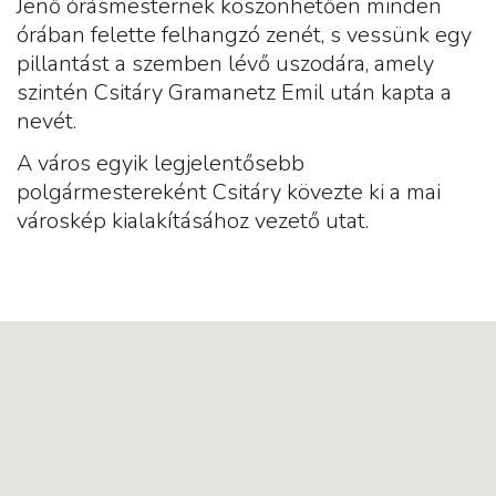
Jenő órásmesternek köszönhetően minden
órában felette felhangzó zenét, s vessünk egy
pillantást a szemben lévő uszodára, amely
szintén Csitáry Gramanetz Emil után kapta a
nevét.
A város egyik legjelentősebb
polgármestereként Csitáry kövezte ki a mai
városkép kialakításához vezető utat.