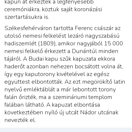
kapun át érkeztek a legfényesebb
ceremóniákra, köztük saját koronázási
szertartásukra is.
Székesfehérváron tartotta Ferenc császár az
utolsó nemesi felkelést lezáró nagyszabású
hadiszemlét (1809), amikor nagyjából 15 000
nemesi felkelő érkezett a Dunántúl minden
tájáról. A Budai kapu szűk kapuzata ekkora
haderőt azonban nehezen bocsátott volna át,
így egy kaputorony kivételével az egész
együttest elbontották. Az ezt megörökítő latin
nyelvű emléktáblát a már lebontott torony
falán őrizték, ma a szemináriumi templom
falában látható. A kapuzat elbontása
következtében nyíló új utcát Nádor utcának
nevezték el.