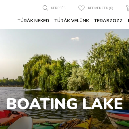
KERESÉS
KEDVENCEK (0)
TÚRÁK NEKED
TÚRÁK VELÜNK
TERASZOZZ
BOATING LAKE