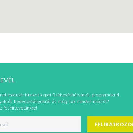
LEVÉL
nél exkluzív híreket kapni Székesfehérvárról, programokról,
ekről, kedvezményekről és még sok minden másról?
z fel hírlevelünkre!
FELIRATKOZO