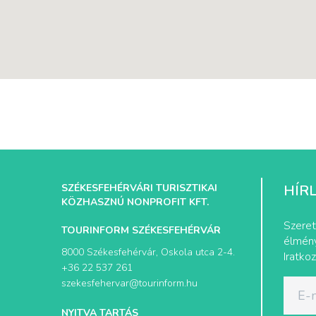
SZÉKESFEHÉRVÁRI TURISZTIKAI
HÍR
KÖZHASZNÚ NONPROFIT KFT.
Szeret
TOURINFORM SZÉKESFEHÉRVÁR
élmény
8000 Székesfehérvár, Oskola utca 2-4.
Iratkoz
+36 22 537 261
szekesfehervar@tourinform.hu
NYITVA TARTÁS