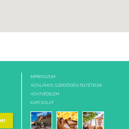
IMPRESSZUM
ÁLTALÁNOS SZERZŐDÉSI FELTÉTELEK
ADATVÉDELEM
KAPCSOLAT
M!