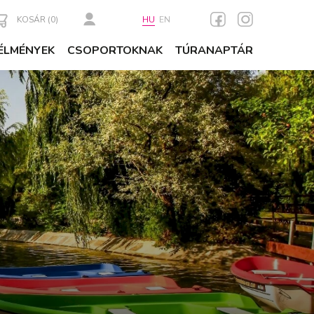
KOSÁR (
0
)
HU
EN
ÉLMÉNYEK
CSOPORTOKNAK
TÚRANAPTÁR