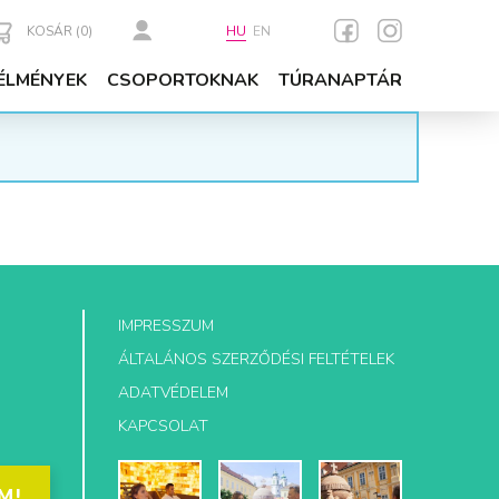
KOSÁR (
0
)
HU
EN
ÉLMÉNYEK
CSOPORTOKNAK
TÚRANAPTÁR
IMPRESSZUM
ÁLTALÁNOS SZERZŐDÉSI FELTÉTELEK
ADATVÉDELEM
KAPCSOLAT
M!