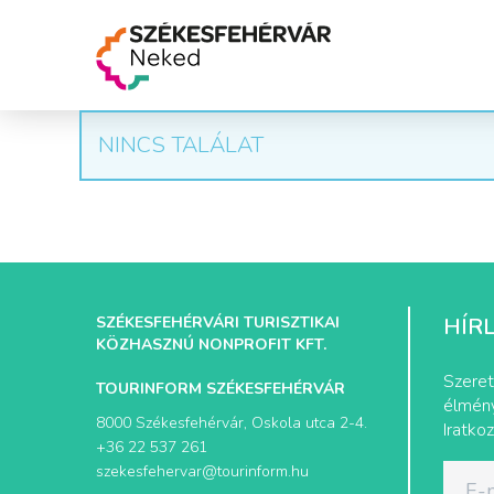
NINCS TALÁLAT
SZÉKESFEHÉRVÁRI TURISZTIKAI
HÍR
KÖZHASZNÚ NONPROFIT KFT.
Szeret
TOURINFORM SZÉKESFEHÉRVÁR
élmény
8000 Székesfehérvár, Oskola utca 2-4.
Iratkoz
+36 22 537 261
szekesfehervar@tourinform.hu