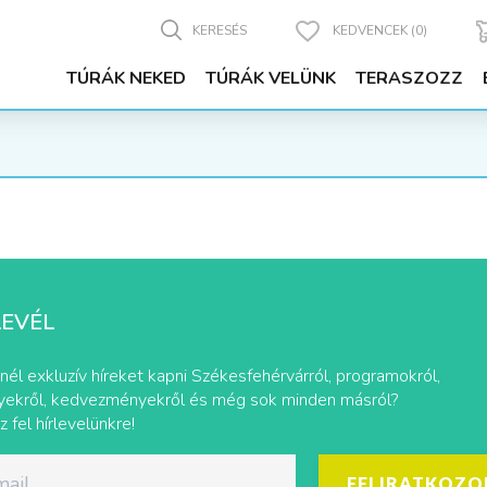
KERESÉS
KEDVENCEK (0)
TÚRÁK NEKED
TÚRÁK VELÜNK
TERASZOZZ
LEVÉL
nél exkluzív híreket kapni Székesfehérvárról, programokról,
ekről, kedvezményekről és még sok minden másról?
z fel hírlevelünkre!
FELIRATKOZO