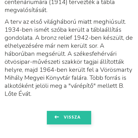
centenáriumára (1914) tervezték a tábla
megvalósítását.
A terv az első világháború miatt meghiúsult.
1934-ben ismét szóba került a táblaállítás
gondolata. A bronz relief 1942-ben készült, de
elhelyezésére már nem került sor. A
háborúban megsérült. A székesfehérvári
ötvösipar-művészeti szakkör tagjai állították
helyre, majd 1964-ben került fel a Vörösmarty
Mihály Megyei Könyvtár falára. Több forrás is
alkotóként jelöli meg a "várépítő" mellett B.
Lőte Évát.
VISSZA