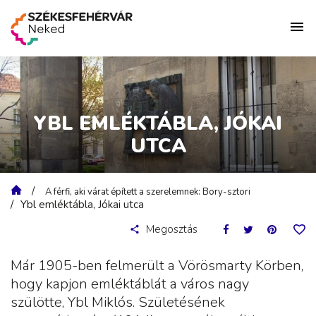
YBL EMLÉKTÁBLA, JÓKAI
UTCA
A férfi, aki várat épített a szerelemnek: Bory-sztori
Ybl emléktábla, Jókai utca
Megosztás
Már 1905-ben felmerült a Vörösmarty Körben,
hogy kapjon emléktáblát a város nagy
szülötte, Ybl Miklós. Születésének