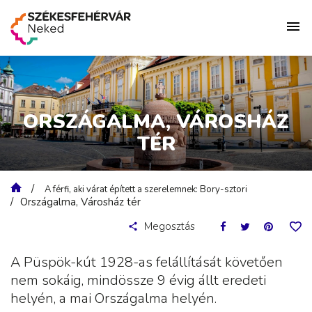
ORSZÁGALMA, VÁROSHÁZ
TÉR
A férfi, aki várat épített a szerelemnek: Bory-sztori
Országalma, Városház tér
Megosztás
A Püspök-kút 1928-as felállítását követően
nem sokáig, mindössze 9 évig állt eredeti
helyén, a mai Országalma helyén.