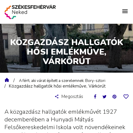
KÖZGAZDÁSZ HALLGATÓK
HŐSI EMLÉKMŰVE,
VÁRKÖRÚT
A férfi, aki várat épített a szerelemnek: Bory-sztori
Közgazdász hallgatók hősi emlékműve, Várkörút
Megosztás
A közgazdász hallgatók emlékművét 1927
decemberében a Hunyadi Mátyás
Felsőkereskedelmi Iskola volt növendékeinek