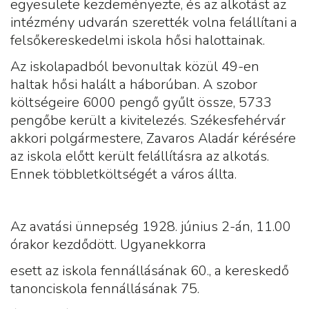
egyesülete kezdeményezte, és az alkotást az
intézmény udvarán szerették volna felállítani a
felsőkereskedelmi iskola hősi halottainak.
Az iskolapadból bevonultak közül 49-en
haltak hősi halált a háborúban. A szobor
költségeire 6000 pengő gyűlt össze, 5733
pengőbe került a kivitelezés. Székesfehérvár
akkori polgármestere, Zavaros Aladár kérésére
az iskola előtt került felállításra az alkotás.
Ennek többletköltségét a város állta.
Az avatási ünnepség 1928. június 2-án, 11.00
órakor kezdődött. Ugyanekkorra
esett az iskola fennállásának 60., a kereskedő
tanonciskola fennállásának 75.