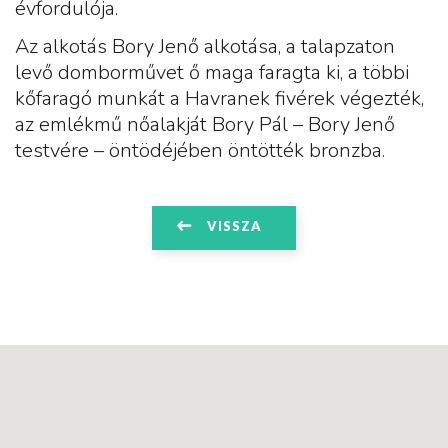
évfordulója.
Az alkotás Bory Jenő alkotása, a talapzaton
levő domborművet ő maga faragta ki, a többi
kőfaragó munkát a Havranek fivérek végezték,
az emlékmű nőalakját Bory Pál – Bory Jenő
testvére – öntödéjében öntötték bronzba.
VISSZA