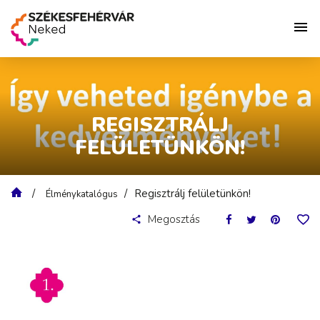
REGISZTRÁLJ
FELÜLETÜNKÖN!
Regisztrálj felületünkön!
Élménykatalógus
Megosztás