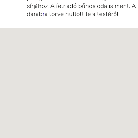
sírjához. A felriadó bűnös oda is ment. 
darab
r
a törve hullott le a testéről.