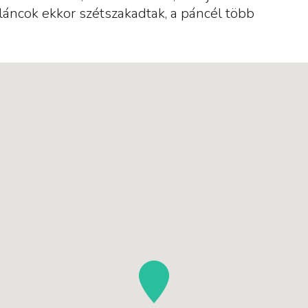
A láncok ekkor szétszakadtak, a páncél több