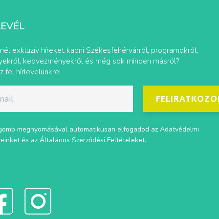
LEVÉL
nél exkluzív híreket kapni Székesfehérvárról, programokról,
ekről, kedvezményekről és még sok minden másról?
z fel hírlevelünkre!
FELIRATKOZO
gomb megnyomásával automatikusan elfogadod az
Adatvédelmi
veinket
és az
Általános Szerződési Feltételeket
.