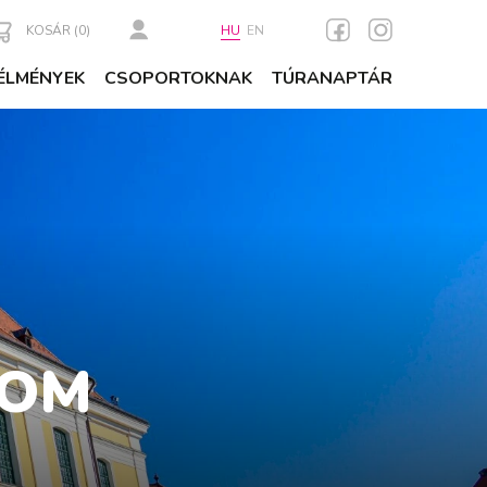
KOSÁR (
0
)
HU
EN
ÉLMÉNYEK
CSOPORTOKNAK
TÚRANAPTÁR
LOM