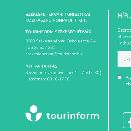
SZÉKESFEHÉRVÁRI TURISZTIKAI
HÍR
KÖZHASZNÚ NONPROFIT KFT.
Szeret
TOURINFORM SZÉKESFEHÉRVÁR
élmény
8000 Székesfehérvár, Oskola utca 2-4.
Iratkoz
+36 22 537 261
szekesfehervar@tourinform.hu
NYITVA TARTÁS
Szezonon kívül (november 1. - április 30.)
A 
Hétköznap: 09:00-17:00
el