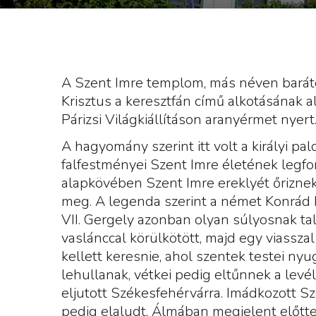
A Szent Imre templom, más néven baráto
Krisztus a keresztfán című alkotásának 
Párizsi Világkiállításon aranyérmet nyert.
A hagyomány szerint itt volt a királyi pal
falfestményei Szent Imre életének legf
alapkövében Szent Imre ereklyét őriznek
meg. A legenda szerint a német Konrád b
VII. Gergely azonban olyan súlyosnak talá
vaslánccal körülkötött, majd egy viassza
kellett keresnie, ahol szentek testei nyu
lehullanak, vétkei pedig eltűnnek a levél
eljutott Székesfehérvárra. Imádkozott S
pedig elaludt. Álmában megjelent előtte