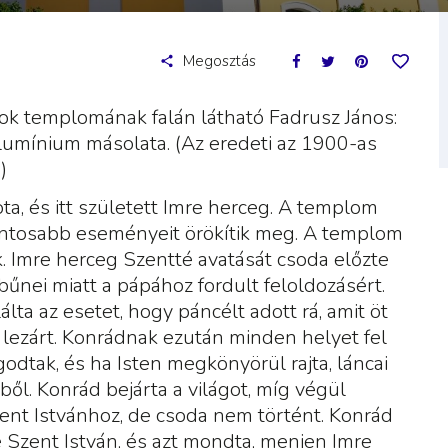
Megosztás
k templomának falán látható Fadrusz János:
alumínium másolata. (Az eredeti az 1900-as
)
ota, és itt született Imre herceg. A templom
ontosabb eseményeit örökítik meg. A templom
. Imre herceg
Szentté avatását csoda előzte
űnei miatt a pápához fordult feloldozásért.
lta az esetet, hogy páncélt adott rá, amit öt
l lezárt. Konrádnak ezután minden helyet fel
godtak, és ha Isten megkönyörül rajta, láncai
ből. Konrád bejárta a világot, míg
végül
zent Istvánhoz, de csoda nem történt. Konrád
 Szent István, és azt mondta, menjen Imre